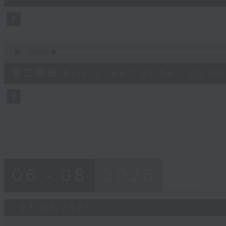
10
seconds
Volume
90%
0
seconds
00:00
of
56
第二部份 Part 2 (HKT 01:04 - 02:00
minutes,
9
seconds
Volume
90%
06 - 08
2026
03/08/2026