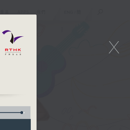
重溫
APPS
我們
ENG
/
簡
X