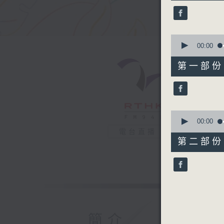
52
minutes,
0
seconds
90%
0
seconds
00:00
of
56
第一部份 P
minutes,
10
seconds
90%
0
seconds
00:00
of
電台直播
56
第二部份 P
minutes,
10
seconds
90%
簡介