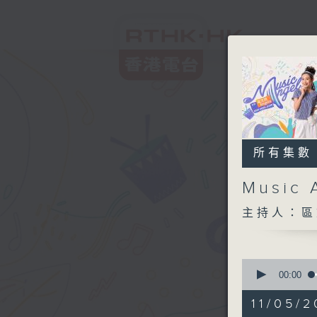
所有集數
Music 
主持人：區
0
seconds
00:00
of
1
11/05/2
hour,