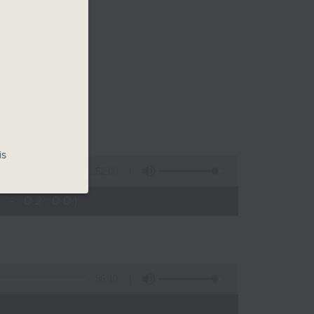
is
1:52:00
 - 02:00)
56:10
)