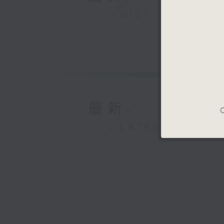
GIST
最新
C
LATEST