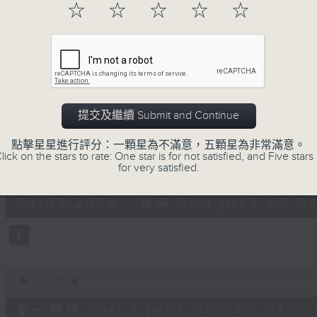
☆
☆
☆
☆
☆
03/08/2026
提交及繼續 Submit and Continue
Music Angel
點擊星星進行評分：一顆星為不滿意，五顆星為非常滿意。
lick on the stars to rate: One star is for not satisfied, and Five stars 
0
for very satisfied.
seconds
00:00
of
1
03/08/2026 - 足本 Full (HKT 00:04
hour,
52
minutes,
0
seconds
Volume
90%
0
seconds
00:00
of
56
第一部份 Part 1 (HKT 00:04 - 01:00
minutes,