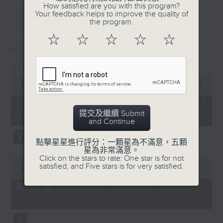
How satisfied are you with this program?
Your feedback helps to improve the quality of
最新
LATEST
the program.
☆
☆
☆
☆
☆
03/08/2026
Music Angel
0
seconds
00:00
1:52:00
of
1
03/08/2026 - 足本 Full (HKT
hour,
提交及繼續 Submit
00:04 - 02:00)
52
and Continue
minutes,
0
seconds
點擊星星進行評分：一顆星為不滿意，五顆
星為非常滿意。
Click on the stars to rate: One star is for not
0
satisfied, and Five stars is for very satisfied.
seconds
00:00
56:10
of
56
第一部份 Part 1 (HKT 00:04 -
minutes,
01:00)
10
seconds