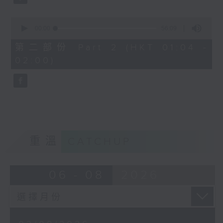
0
seconds
00:00
56:09
of
56
第二部份 Part 2 (HKT 01:04 -
minutes,
02:00)
9
seconds
重溫
CATCHUP
06 - 08
2026