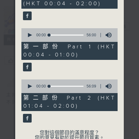
(HKT 00:04 - 02:00)
52
minutes,
0
seconds
Music Angel
電台直播
0
seconds
00:00
56:00
所有集數
of
56
第一部份 Part 1 (HKT
minutes,
00:04 - 01:00)
0
seconds
您喜歡這個節目嗎?
簡介
GIST
0
seconds
00:00
56:09
of
主持人：區文詩
56
第二部份 Part 2 (HKT
minutes,
不同的音樂選擇，全方位的音樂感受
01:04 - 02:00)
9
seconds
您對這個節目的滿意程度？
您的意見有助於提升節目質素。