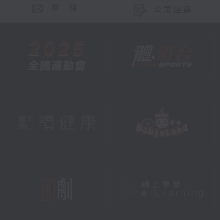
聯 絡
公眾回饋