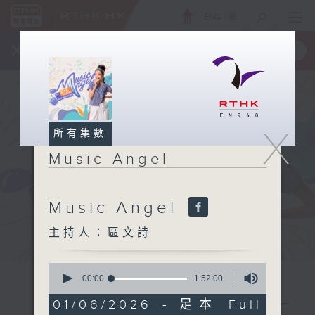
ENG
/
簡
×
全新 RTHK On The Go
取得
一手掌握 RTHK 電台、電視節目
X
所有集數
Music Angel
Music Angel
主持人：區文詩
0
seconds
00:00
1:52:00
of
1
01/06/2026 - 足本 Full
hour,