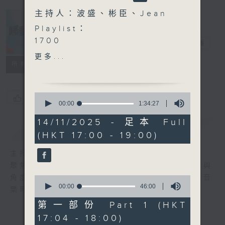
主持人：波盛、彬臣、Jean
Playlist：
1700
騷動音樂
電台直播
Lewsz - Bad Guy
更多...
.
所有集數
1730
Anson Kong - 叛逆動物
0
您喜歡這個節目嗎?
Kylie C. 鄭杞瑤 - 可憐之人
seconds
00:00
1:34:27
of
Chiutung 釗彤 - 世界上最
1
14/11/2025 - 足本 Full
爛的人
簡介
GIST
hour,
(HKT 17:00 - 19:00)
34
GX (鼓鼓呂思緯、蕭秉治) -
minutes,
超人披風
27
主持人：波盛、彬臣、Jean
seconds
.
聚焦香港以至華語樂壇，發掘欣賞歌曲的視點與
1800
角度，擴闊音樂領域，分享更多創作故事，讓音
0
〈音樂大秘寶〉
seconds
00:00
46:00
樂時刻騷動你。
of
彬臣の秘寶：Twins - 雙失
46
第一部份 Part 1 (HKT
情人節
minutes,
17:04 - 18:00)
0
波盛の秘寶：林家謙 - 時光