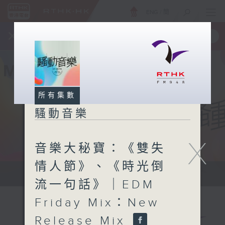
ENG
/
簡
×
全新 RTHK On The Go
取得
一手掌握 RTHK 電台、電視節目
所有集數
騷動音樂
X
音樂大秘寶：《雙失
情人節》、《時光倒
讓音樂騷動你，讓你騷動音樂
流一句話》｜EDM
Friday Mix：New
Release Mix