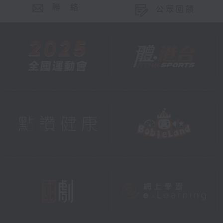
聯 絡
公眾回饋