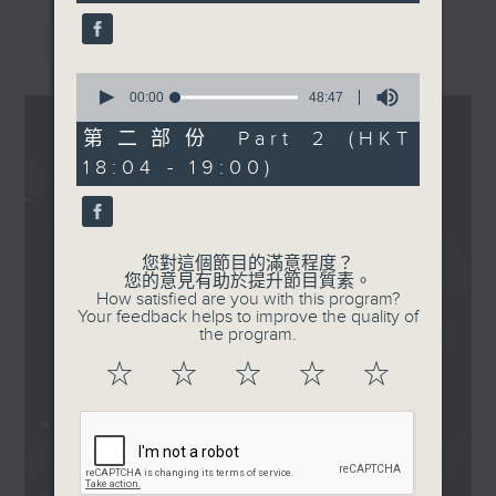
seconds
倒流一句話
最新
LATEST
.
1830
0
〈EDM Friday Mix：New
seconds
00:00
48:47
of
Release Mix〉
48
第二部份 Part 2 (HKT
rSUN, STVSH - Outreach
minutes,
18:04 - 19:00)
47
ENiGMA Dubz,
seconds
Neumonic - Charlie
Says
Bucky, Oscuro -
您對這個節目的滿意程度？
您的意見有助於提升節目質素。
Northwind
How satisfied are you with this program?
Saka - unseen
Your feedback helps to improve the quality of
the program.
Hydraulix - WOBBLE
LiKE
☆
☆
☆
☆
☆
ALLEYCVT, LEVEL UP -
BELIEVE
Skrillex, Dylan Brady,
Caroline Polachek - hit