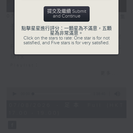
me where it hurts x
Habstrakt, ElmyX,
提交及繼續 Submit
Simona Shao - Off My
07/08/2026
and Continue
相片集
Head
音樂大秘寶：《第一次》、
點擊星星進行評分：一顆星為不滿意，五顆
星為非常滿意。
《打雀英雄傳》｜EDM
Click on the stars to rate: One star is for not
satisfied, and Five stars is for very satisfied.
Friday Mix：Toy Tonics
Mix
Playlist：
1700
更多...
Dear Jane - 廢活量
.
0
seconds
1730
00:00
1:38:40
of
張敬軒 - 放棄的界限
1
07/08/2026 - 足本 Full (HKT
hour,
力臻 - 完美候備
17:00 - 19:00)
38
Paula 區子琳 - 給我哀傷的朋友
minutes,
40
Feanna 黃淑蔓 - Hey Feanna
seconds
Kaelyn - Up & Down