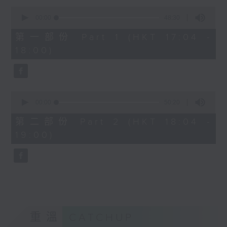
Kacey陳凱琪 - 完全真空
0
seconds
.
00:00
48:30
of
1800
48
第一部份 Part 1 (HKT 17:04 -
minutes,
〈音樂大秘寶〉
18:00)
30
彬臣の秘寶：張國榮 - 第一次
seconds
波盛の秘寶：許冠傑 - 打雀英雄傳
.
1830
0
seconds
00:00
50:20
〈EDM Friday Mix：Toy Tonics
of
Mix〉
50
第二部份 Part 2 (HKT 18:04 -
minutes,
Fimiani - Cuentame
19:00)
20
Davide Dev - Make It Less
seconds
ALOT, Carlota Urdiales - Vida
Nueva
Arpy Brown, Kapote - You Used To
Hold Me
Cody Currie - Bad Luck
重溫
CATCHUP