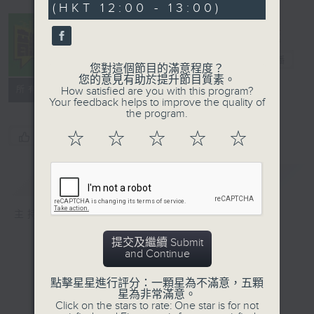
(HKT 12:00 - 13:00)
50
seconds
音樂中年
電台直播
您對這個節目的滿意程度？
您的意見有助於提升節目質素。
所有集數
How satisfied are you with this program?
Your feedback helps to improve the quality of
the program.
☆
☆
☆
☆
☆
您喜歡這個節目嗎?
簡介
GIST
主持人：周國豐
提交及繼續 Submit
and Continue
點擊星星進行評分：一顆星為不滿意，五顆
星為非常滿意。
Click on the stars to rate: One star is for not