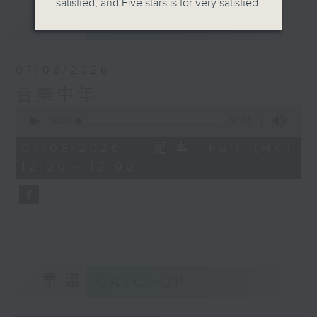
satisfied, and Five stars is for very satisfied.
最新
LATEST
07/08/2026
音樂中年
0
seconds
00:00
50:04
of
50
07/08/2026 - 足本 Full (HKT
minutes,
12:00 - 13:00)
4
seconds
重溫
CATCHUP