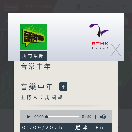
ENG
/
簡
×
全新 RTHK On The Go
取得
一手掌握 RTHK 電台、電視節目
X
所有集數
音樂中年
音樂中年
主持人：周國豐
0
seconds
00:00
51:50
of
51
01/09/2025 - 足本 Full
minutes,