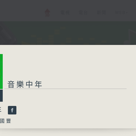
電視
電台
新聞
WEB+
音樂中年
年
國豐