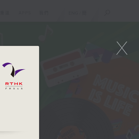
重溫
APPS
我們
ENG
/
簡
X