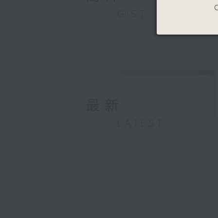
C
GIST
最新
LATEST