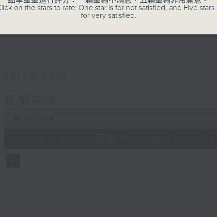
點擊星星進行評分：一顆星為不滿意，五顆星為非常滿意。
lick on the stars to rate: One star is for not satisfied, and Five stars 
for very satisfied.
06/08/2026
音樂中年
0
seconds
00:00
of
56
06/08/2026 - 足本 Full (HKT 12:04 
minutes,
0
seconds
Volume
90%