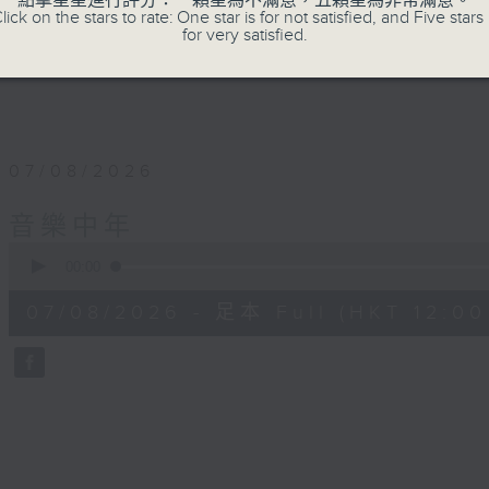
點擊星星進行評分：一顆星為不滿意，五顆星為非常滿意。
lick on the stars to rate: One star is for not satisfied, and Five stars 
for very satisfied.
07/08/2026
音樂中年
0
seconds
00:00
of
50
07/08/2026 - 足本 Full (HKT 12:00 
minutes,
4
seconds
Volume
90%