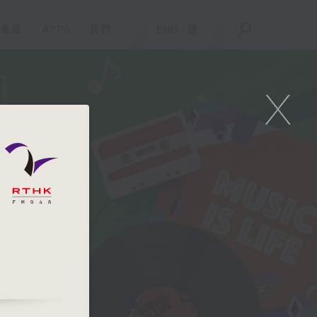
重溫
APPS
我們
ENG
/
簡
X