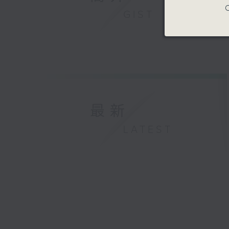
C
GIST
最新
LATEST