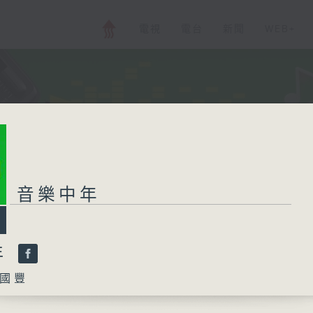
電視
電台
新聞
WEB+
音樂中年
年
國豐