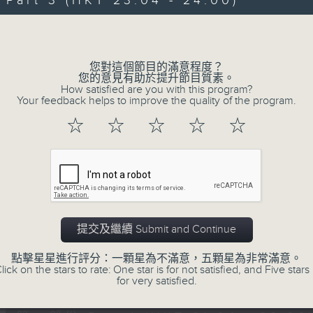
art 3 (HKT 23:04 - 24:00)
伴奏，邊談邊唱， 一齊分享。
Volume
您對這個節目的滿意程度？
您的意見有助於提升節目質素。
How satisfied are you with this program?
Your feedback helps to improve the quality of the program.
02/08/2026
☆
☆
☆
☆
☆
嘉賓﹕李偉
0
seconds
00:00
of
2
02/08/2026 - 足本 Full (HKT 21:00
hours,
41
提交及繼續 Submit and Continue
minutes,
41
點擊星星進行評分：一顆星為不滿意，五顆星為非常滿意。
seconds
Volume
lick on the stars to rate: One star is for not satisfied, and Five stars 
90%
0
for very satisfied.
seconds
00:00
of
54