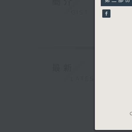
簡介
第三部份 P
minutes,
18
GIST
seconds
90%
最新
LATEST
C