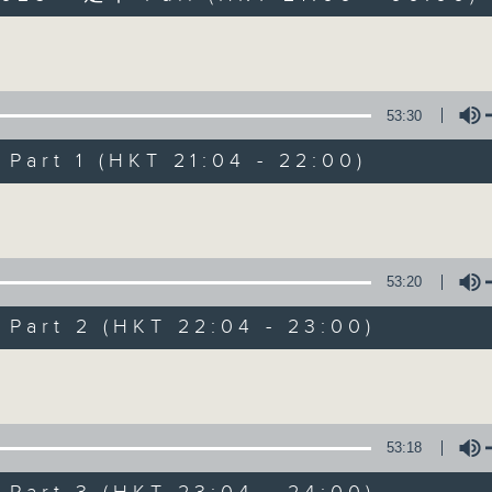
以舊歌為主，間中邀請嘉賓，共享以往美妙難忘時
Volume
53:30
art 1 (HKT 21:04 - 22:00)
Volume
2000 靚歌再重聚
聯絡
所有集數
53:20
art 2 (HKT 22:04 - 23:00)
您喜歡這個節目嗎?
Volume
主持人：區瑞強
53:18
以舊歌為主，間中邀請嘉賓，共享以往美妙