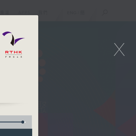
重溫
APPS
我們
ENG
/
簡
X