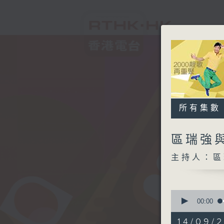
所有集數
區瑞強
主持人：區
0
seconds
00:00
of
2
14/09/2