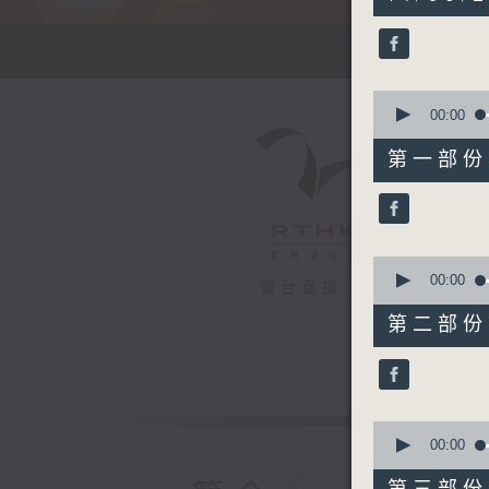
hours,
39
minutes,
48
seconds
90%
0
seconds
00:00
of
53
第一部份 P
minutes,
30
seconds
90%
0
seconds
00:00
電台直播
of
53
第二部份 P
minutes,
20
seconds
90%
0
seconds
00:00
of
53