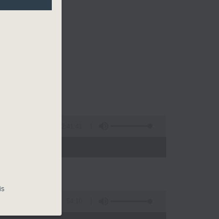
2:41:41
 - 00:00)
is
54:10