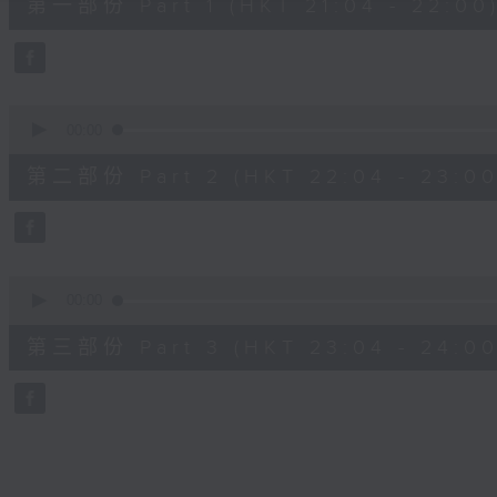
第一部份 Part 1 (HKT 21:04 - 22:00
minutes,
10
seconds
Volume
90%
0
seconds
00:00
of
53
第二部份 Part 2 (HKT 22:04 - 23:00
minutes,
59
seconds
Volume
90%
0
seconds
00:00
of
53
第三部份 Part 3 (HKT 23:04 - 24:00
minutes,
51
seconds
Volume
90%