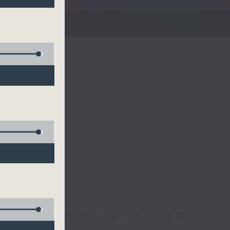
刻
難忘時刻；興之所致，又會用結他、鋼琴