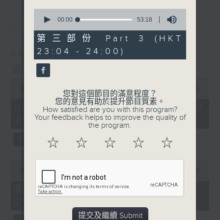
0
最新
LATEST
seconds
00:00
53:18
of
53
第三部份 Part 3 (HKT
minutes,
23:04 - 24:00)
18
02/08/2026
seconds
嘉賓﹕李偉
0
seconds
00:00
2:41:41
您對這個節目的滿意程度？
of
您的意見有助於提升節目質素。
2
02/08/2026 - 足本 Full (HKT
How satisfied are you with this program?
hours,
Your feedback helps to improve the quality of
21:00 - 00:00)
41
the program.
minutes,
41
☆
☆
☆
☆
☆
seconds
0
seconds
00:00
54:10
of
54
第一部份 Part 1 (HKT 21:04 -
minutes,
22:00)
10
seconds
提交及繼續 Submit