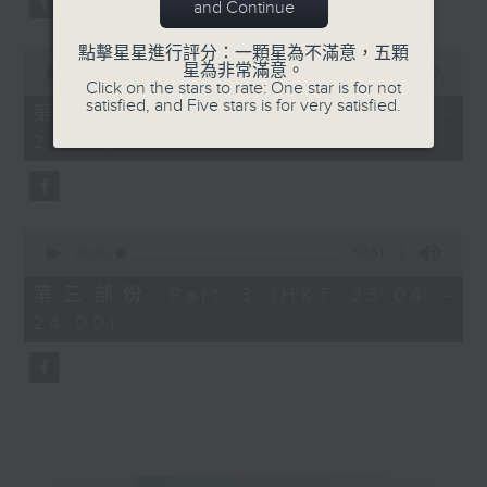
and Continue
點擊星星進行評分：一顆星為不滿意，五顆
0
星為非常滿意。
seconds
00:00
53:59
Click on the stars to rate: One star is for not
of
satisfied, and Five stars is for very satisfied.
53
第二部份 Part 2 (HKT 22:04 -
minutes,
23:00)
59
seconds
0
seconds
00:00
53:51
of
53
第三部份 Part 3 (HKT 23:04 -
minutes,
24:00)
51
seconds