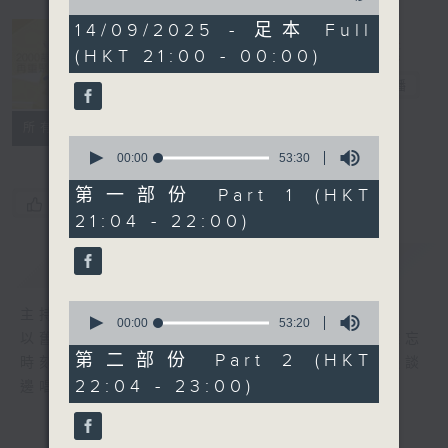
of
2
14/09/2025 - 足本 Full
hours,
(HKT 21:00 - 00:00)
39
2000 靚歌再
minutes,
重聚
電台直播
48
seconds
聯絡
所有集數
0
seconds
00:00
53:30
of
53
第一部份 Part 1 (HKT
您喜歡這個節目嗎?
minutes,
21:04 - 22:00)
30
seconds
簡介
GIST
0
主持人：區瑞強
seconds
00:00
53:20
以舊歌為主，間中邀請嘉賓，共享以往美妙難忘
of
53
第二部份 Part 2 (HKT
時刻；興之所致，又會用結他、鋼琴伴奏，邊談
minutes,
22:04 - 23:00)
邊唱， 一齊分享。
20
seconds