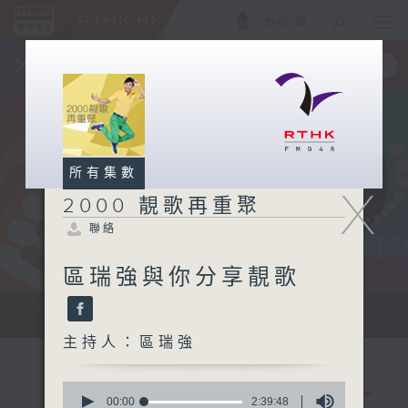
ENG
/
簡
×
全新 RTHK On The Go
取得
一手掌握 RTHK 電台、電視節目
所有集數
X
2000 靚歌再重聚
聯絡
區瑞強與你分享靚歌
...
主持人：區瑞強
0
seconds
00:00
2:39:48