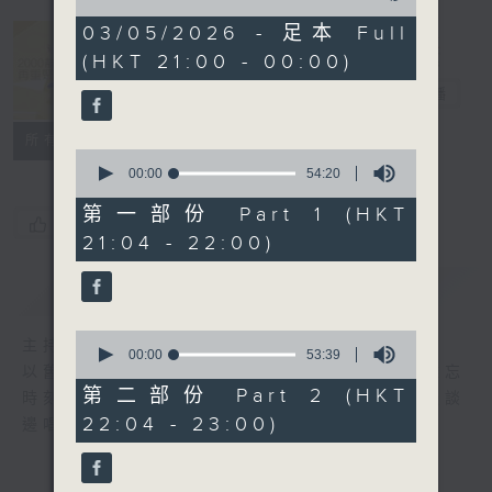
of
2
03/05/2026 - 足本 Full
hours,
(HKT 21:00 - 00:00)
40
2000 靚歌再
minutes,
重聚
電台直播
31
seconds
聯絡
所有集數
0
seconds
00:00
54:20
of
54
第一部份 Part 1 (HKT
您喜歡這個節目嗎?
minutes,
21:04 - 22:00)
20
seconds
簡介
GIST
0
主持人：區瑞強
seconds
00:00
53:39
以舊歌為主，間中邀請嘉賓，共享以往美妙難忘
of
53
第二部份 Part 2 (HKT
時刻；興之所致，又會用結他、鋼琴伴奏，邊談
minutes,
22:04 - 23:00)
邊唱， 一齊分享。
39
seconds