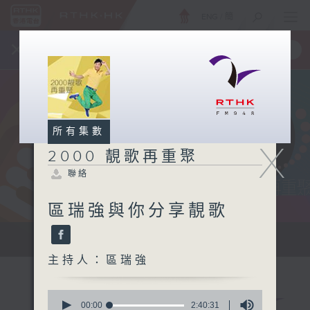
ENG
/
簡
×
全新 RTHK On The Go
取得
一手掌握 RTHK 電台、電視節目
所有集數
X
2000 靚歌再重聚
聯絡
區瑞強與你分享靚歌
...
主持人：區瑞強
0
seconds
00:00
2:40:31