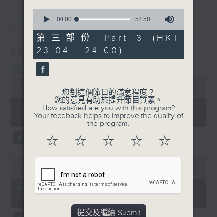
0
最新
LATEST
seconds
00:00
52:50
of
52
第三部份 Part 3 (HKT
minutes,
23:04 - 24:00)
50
02/08/2026
seconds
嘉賓﹕李偉
0
seconds
00:00
2:41:41
您對這個節目的滿意程度？
of
您的意見有助於提升節目質素。
2
02/08/2026 - 足本 Full (HKT
How satisfied are you with this program?
hours,
Your feedback helps to improve the quality of
21:00 - 00:00)
41
the program.
minutes,
41
☆
☆
☆
☆
☆
seconds
0
seconds
00:00
54:10
of
54
第一部份 Part 1 (HKT 21:04 -
minutes,
22:00)
10
seconds
提交及繼續 Submit