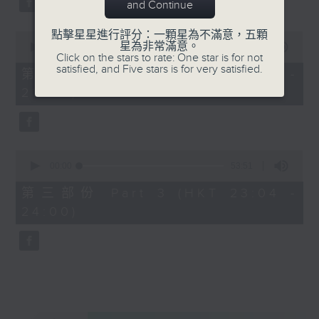
and Continue
點擊星星進行評分：一顆星為不滿意，五顆
0
星為非常滿意。
seconds
00:00
53:59
Click on the stars to rate: One star is for not
of
satisfied, and Five stars is for very satisfied.
53
第二部份 Part 2 (HKT 22:04 -
minutes,
23:00)
59
seconds
0
seconds
00:00
53:51
of
53
第三部份 Part 3 (HKT 23:04 -
minutes,
24:00)
51
seconds