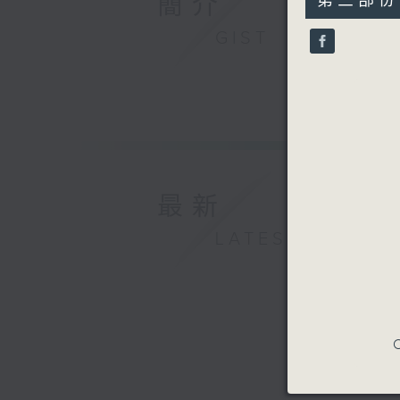
簡介
第三部份 P
minutes,
50
GIST
seconds
90%
最新
LATEST
C