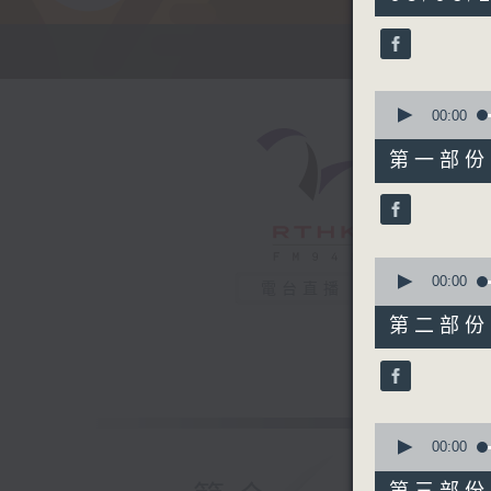
hours,
40
minutes,
31
seconds
90%
0
seconds
00:00
of
54
第一部份 P
minutes,
20
seconds
90%
0
seconds
00:00
電台直播
of
53
第二部份 P
minutes,
39
seconds
90%
0
seconds
00:00
of
52