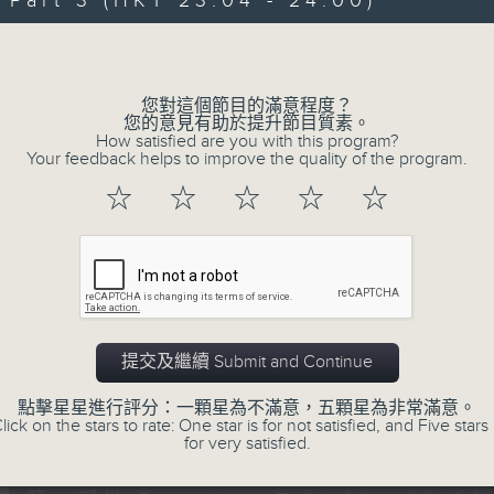
art 3 (HKT 23:04 - 24:00)
伴奏，邊談邊唱， 一齊分享。
Volume
您對這個節目的滿意程度？
您的意見有助於提升節目質素。
How satisfied are you with this program?
Your feedback helps to improve the quality of the program.
02/08/2026
☆
☆
☆
☆
☆
嘉賓﹕李偉
0
seconds
00:00
of
2
02/08/2026 - 足本 Full (HKT 21:00
hours,
41
提交及繼續 Submit and Continue
minutes,
41
點擊星星進行評分：一顆星為不滿意，五顆星為非常滿意。
seconds
Volume
lick on the stars to rate: One star is for not satisfied, and Five stars 
90%
0
for very satisfied.
seconds
00:00
of
54