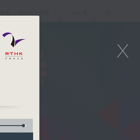
重溫
APPS
我們
ENG
/
簡
X