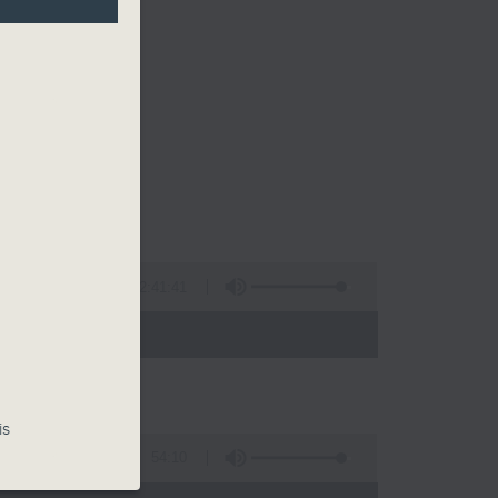
2:41:41
 - 00:00)
is
54:10