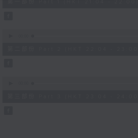
第一部份 Part 1 (HKT 21:04 - 22:00
minutes,
10
seconds
Volume
90%
0
seconds
00:00
of
53
第二部份 Part 2 (HKT 22:04 - 23:00
minutes,
59
seconds
Volume
90%
0
seconds
00:00
of
53
第三部份 Part 3 (HKT 23:04 - 24:00
minutes,
51
seconds
Volume
90%