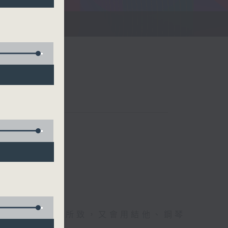
刻
難忘時刻；興之所致，又會用結他、鋼琴