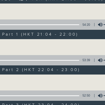
以舊歌為主，間中邀請嘉賓，共享以往美妙難忘時
Volume
54:20
art 1 (HKT 21:04 - 22:00)
Volume
2000 靚歌再重聚
聯絡
所有集數
53:39
art 2 (HKT 22:04 - 23:00)
您喜歡這個節目嗎?
Volume
主持人：區瑞強
52:50
以舊歌為主，間中邀請嘉賓，共享以往美妙