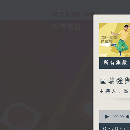
所有集數
區瑞強
主持人：區
0
seconds
00:00
of
2
03/05/