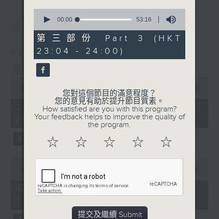
0
最新
LATEST
seconds
00:00
53:16
of
53
第三部份 Part 3 (HKT
minutes,
23:04 - 24:00)
16
02/08/2026
seconds
嘉賓﹕李偉
0
seconds
00:00
2:41:41
您對這個節目的滿意程度？
of
您的意見有助於提升節目質素。
2
02/08/2026 - 足本 Full (HKT
How satisfied are you with this program?
hours,
Your feedback helps to improve the quality of
21:00 - 00:00)
41
the program.
minutes,
41
☆
☆
☆
☆
☆
seconds
0
seconds
00:00
54:10
of
54
第一部份 Part 1 (HKT 21:04 -
minutes,
22:00)
10
seconds
提交及繼續 Submit