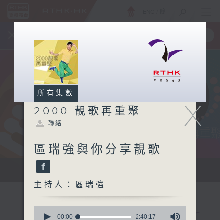
ENG
/
簡
×
全新 RTHK On The Go
取得
一手掌握 RTHK 電台、電視節目
所有集數
X
2000 靚歌再重聚
聯絡
區瑞強與你分享靚歌
...
主持人：區瑞強
0
seconds
00:00
2:40:17