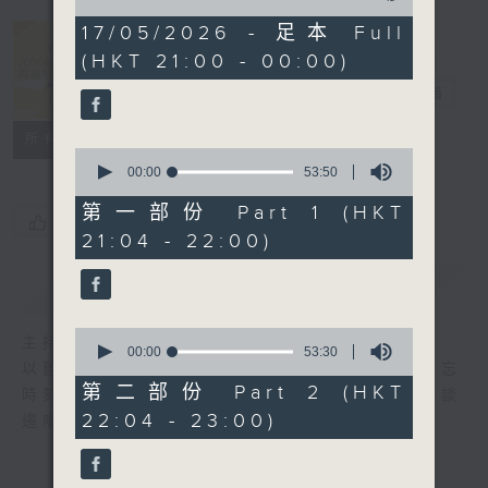
of
2
17/05/2026 - 足本 Full
hours,
(HKT 21:00 - 00:00)
40
2000 靚歌再
minutes,
重聚
電台直播
17
seconds
聯絡
所有集數
0
seconds
00:00
53:50
of
53
第一部份 Part 1 (HKT
您喜歡這個節目嗎?
minutes,
21:04 - 22:00)
50
seconds
簡介
GIST
0
主持人：區瑞強
seconds
00:00
53:30
以舊歌為主，間中邀請嘉賓，共享以往美妙難忘
of
53
第二部份 Part 2 (HKT
時刻；興之所致，又會用結他、鋼琴伴奏，邊談
minutes,
22:04 - 23:00)
邊唱， 一齊分享。
30
seconds