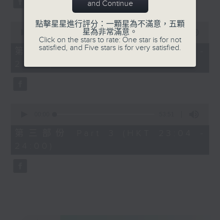
and Continue
點擊星星進行評分：一顆星為不滿意，五顆
0
星為非常滿意。
seconds
00:00
53:59
Click on the stars to rate: One star is for not
of
satisfied, and Five stars is for very satisfied.
53
第二部份 Part 2 (HKT 22:04 -
minutes,
23:00)
59
seconds
0
seconds
00:00
53:51
of
53
第三部份 Part 3 (HKT 23:04 -
minutes,
24:00)
51
seconds