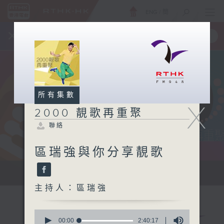
ENG
/
簡
×
全新 RTHK On The Go
取得
一手掌握 RTHK 電台、電視節目
所有集數
X
2000 靚歌再重聚
聯絡
區瑞強與你分享靚歌
...
主持人：區瑞強
0
seconds
00:00
2:40:17