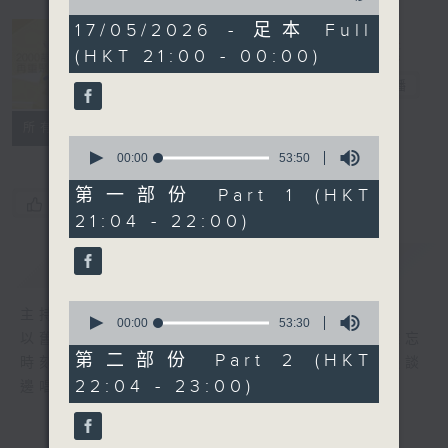
of
2
17/05/2026 - 足本 Full
hours,
(HKT 21:00 - 00:00)
40
2000 靚歌再
minutes,
重聚
電台直播
17
seconds
聯絡
所有集數
0
seconds
00:00
53:50
of
53
第一部份 Part 1 (HKT
您喜歡這個節目嗎?
minutes,
21:04 - 22:00)
50
seconds
簡介
GIST
0
主持人：區瑞強
seconds
00:00
53:30
以舊歌為主，間中邀請嘉賓，共享以往美妙難忘
of
53
第二部份 Part 2 (HKT
時刻；興之所致，又會用結他、鋼琴伴奏，邊談
minutes,
22:04 - 23:00)
邊唱， 一齊分享。
30
seconds