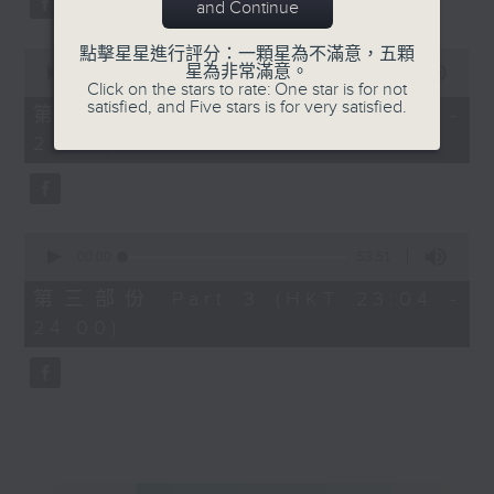
and Continue
點擊星星進行評分：一顆星為不滿意，五顆
0
星為非常滿意。
seconds
00:00
53:59
Click on the stars to rate: One star is for not
of
satisfied, and Five stars is for very satisfied.
53
第二部份 Part 2 (HKT 22:04 -
minutes,
23:00)
59
seconds
0
seconds
00:00
53:51
of
53
第三部份 Part 3 (HKT 23:04 -
minutes,
24:00)
51
seconds