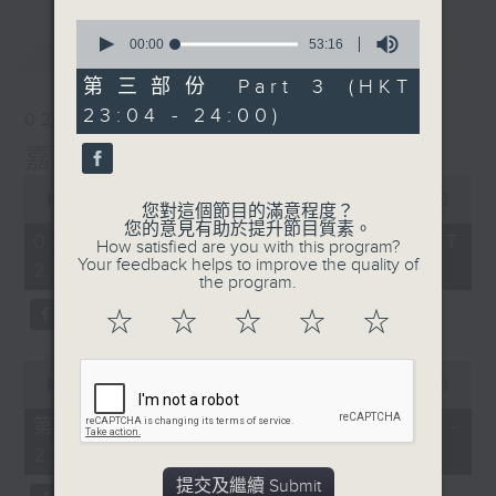
0
最新
LATEST
seconds
00:00
53:16
of
53
第三部份 Part 3 (HKT
minutes,
23:04 - 24:00)
16
02/08/2026
seconds
嘉賓﹕李偉
0
seconds
00:00
2:41:41
您對這個節目的滿意程度？
of
您的意見有助於提升節目質素。
2
02/08/2026 - 足本 Full (HKT
How satisfied are you with this program?
hours,
Your feedback helps to improve the quality of
21:00 - 00:00)
41
the program.
minutes,
41
☆
☆
☆
☆
☆
seconds
0
seconds
00:00
54:10
of
54
第一部份 Part 1 (HKT 21:04 -
minutes,
22:00)
10
seconds
提交及繼續 Submit