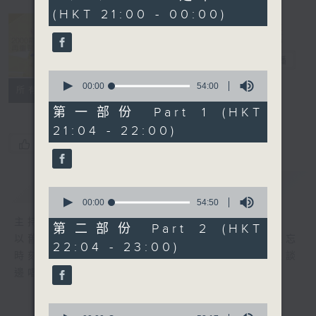
hours,
(HKT 21:00 - 00:00)
41
minutes,
37
2000 靚歌再
seconds
重聚
電台直播
0
seconds
00:00
54:00
聯絡
所有集數
of
54
第一部份 Part 1 (HKT
minutes,
21:04 - 22:00)
0
seconds
您喜歡這個節目嗎?
簡介
GIST
0
seconds
00:00
54:50
of
主持人：區瑞強
54
第二部份 Part 2 (HKT
minutes,
以舊歌為主，間中邀請嘉賓，共享以往美妙難忘
22:04 - 23:00)
50
時刻；興之所致，又會用結他、鋼琴伴奏，邊談
seconds
邊唱， 一齊分享。
0