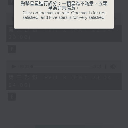
點擊星星進行評分：一顆星為不滿意，五顆
星為非常滿意。
Click on the stars to rate: One star is for not
0
satisfied, and Five stars is for very satisfied.
seconds
00:00
53:59
of
53
第二部份 Part 2 (HKT 22:04 -
minutes,
23:00)
59
seconds
0
seconds
00:00
53:51
of
53
第三部份 Part 3 (HKT 23:04 -
minutes,
24:00)
51
seconds