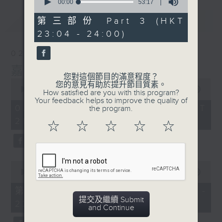
seconds
00:00
53:17
of
53
最新
LATEST
第三部份 Part 3 (HKT
minutes,
23:04 - 24:00)
17
seconds
02/08/2026
嘉賓﹕李偉
您對這個節目的滿意程度？
0
您的意見有助於提升節目質素。
seconds
00:00
2:41:41
How satisfied are you with this program?
of
Your feedback helps to improve the quality of
2
02/08/2026 - 足本 Full (HKT
the program.
hours,
21:00 - 00:00)
41
☆
☆
☆
☆
☆
minutes,
41
seconds
0
seconds
00:00
54:10
of
54
第一部份 Part 1 (HKT 21:04 -
minutes,
提交及繼續 Submit
22:00)
10
and Continue
seconds