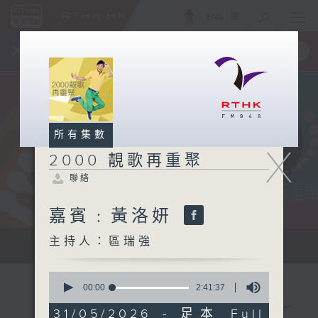
ENG
/
簡
×
全新 RTHK On The Go
取得
一手掌握 RTHK 電台、電視節目
所有集數
X
2000 靚歌再重聚
聯絡
嘉賓﹕黃洛妍
主持人：區瑞強
...
0
seconds
00:00
2:41:37
of
2
31/05/2026 - 足本 Full