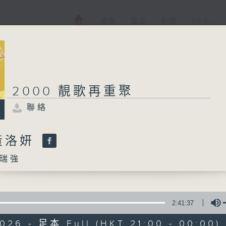
電視
電台
新聞
WEB+
2000 靚歌再重聚
聯絡
黃洛妍
瑞強
2:41:37
026 - 足本 Full (HKT 21:00 - 00:00)