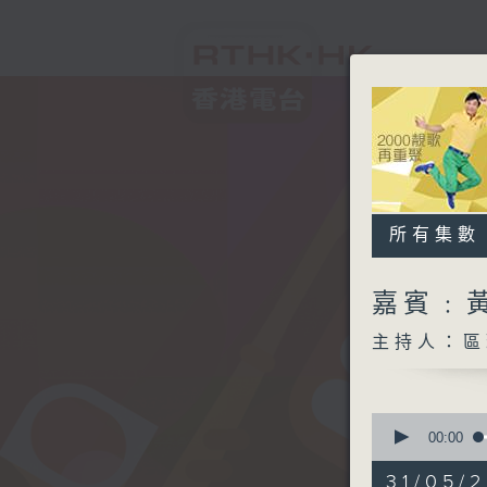
所有集數
嘉賓﹕
主持人：區
0
seconds
00:00
of
2
31/05/2