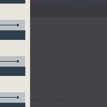
刻
難忘時刻；興之所致，又會用結他、鋼琴