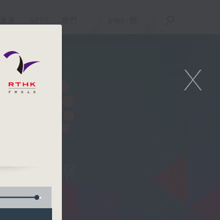
重溫
APPS
我們
ENG
/
簡
X