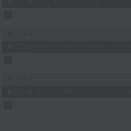
第一部份 Part 1 (HKT 21:04 - 22:00
minutes,
10
seconds
Volume
90%
0
seconds
00:00
of
53
第二部份 Part 2 (HKT 22:04 - 23:00
minutes,
59
seconds
Volume
90%
0
seconds
00:00
of
53
第三部份 Part 3 (HKT 23:04 - 24:00
minutes,
51
seconds
Volume
90%