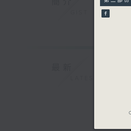
簡介
第三部份 P
minutes,
17
GIST
seconds
90%
最新
LATEST
C