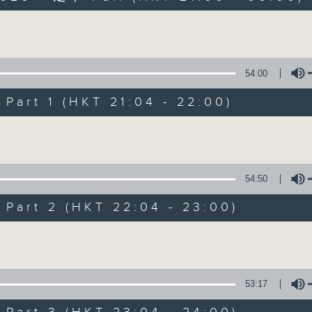
以舊歌為主，間中邀請嘉賓，共享以往美妙難忘時
Volume
54:00
art 1 (HKT 21:04 - 22:00)
Volume
2000 靚歌再重聚
聯絡
所有集數
54:50
art 2 (HKT 22:04 - 23:00)
您喜歡這個節目嗎?
Volume
主持人：區瑞強
53:17
以舊歌為主，間中邀請嘉賓，共享以往美妙