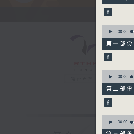
hours,
41
minutes,
37
seconds
90%
0
seconds
00:00
of
54
第一部份 P
minutes,
0
seconds
90%
0
seconds
00:00
電台直播
of
54
第二部份 P
minutes,
50
seconds
90%
0
seconds
00:00
of
53