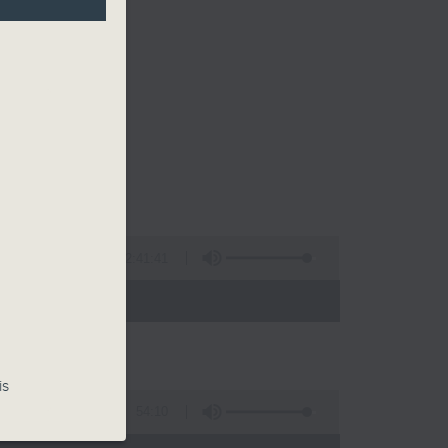
2:41:41
 - 00:00)
is
54:10