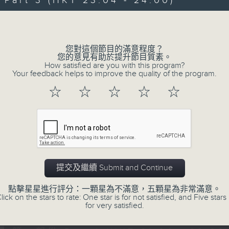
art 3 (HKT 23:04 - 24:00)
伴奏，邊談邊唱， 一齊分享。
Volume
您對這個節目的滿意程度？
您的意見有助於提升節目質素。
How satisfied are you with this program?
Your feedback helps to improve the quality of the program.
02/08/2026
☆
☆
☆
☆
☆
嘉賓﹕李偉
0
seconds
00:00
of
2
02/08/2026 - 足本 Full (HKT 21:00
hours,
41
提交及繼續 Submit and Continue
minutes,
41
點擊星星進行評分：一顆星為不滿意，五顆星為非常滿意。
seconds
Volume
lick on the stars to rate: One star is for not satisfied, and Five stars 
90%
0
for very satisfied.
seconds
00:00
of
54