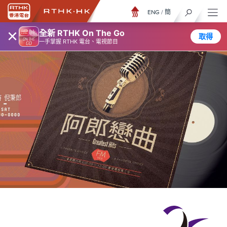
ENG
/
簡
×
全新 RTHK On The Go
取得
一手掌握 RTHK 電台、電視節目