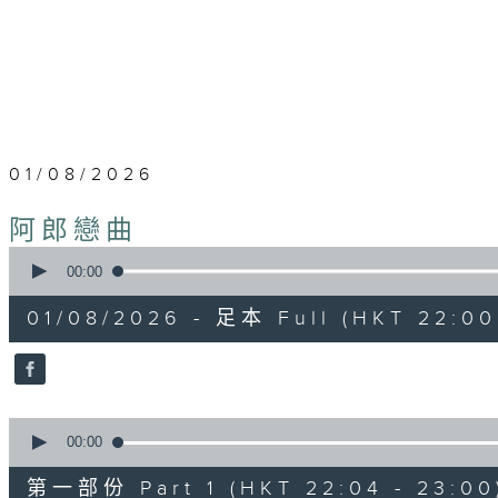
01/08/2026
阿郎戀曲
0
seconds
00:00
of
1
01/08/2026 - 足本 Full (HKT 22:00
hour,
48
minutes,
12
seconds
Volume
90%
0
seconds
00:00
of
54
第一部份 Part 1 (HKT 22:04 - 23:00
minutes,