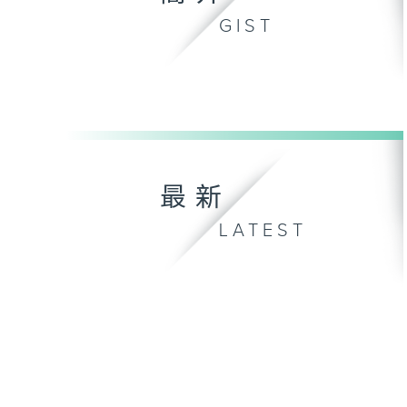
GIST
最新
LATEST