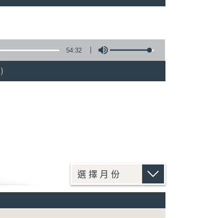
54:32
)