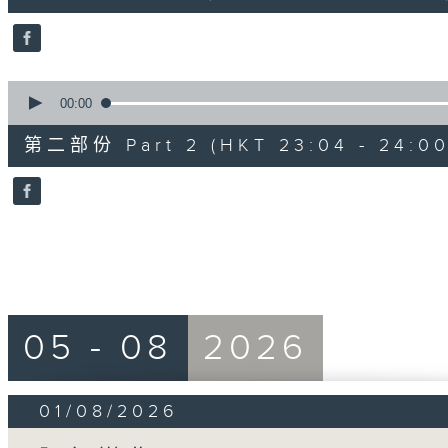
0
seconds
Volume
90%
0
seconds
00:00
of
54
第二部份 Part 2 (HKT 23:04 - 24:00
minutes,
32
seconds
Volume
90%
05 - 08
2026
01/08/2026