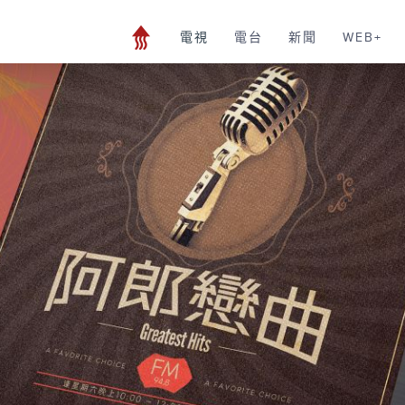
電視
電台
新聞
WEB+