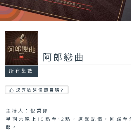
阿郎戀曲
所有集數
您喜歡這個節目嗎?
主持人：倪秉郎
星期六晚上10點至12點，連繫記憶，回歸
郎。