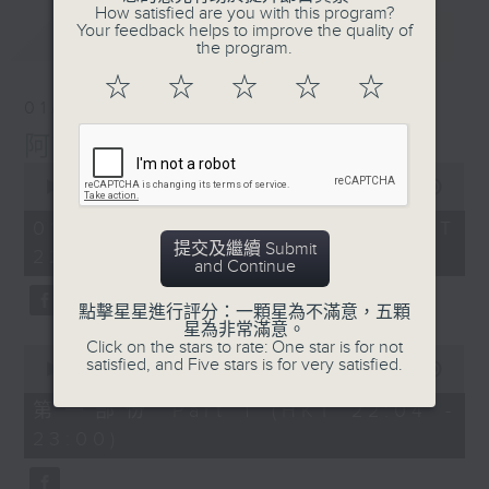
How satisfied are you with this program?
Your feedback helps to improve the quality of
最新
LATEST
the program.
☆
☆
☆
☆
☆
01/08/2026
阿郎戀曲
0
seconds
00:00
1:48:12
of
1
01/08/2026 - 足本 Full (HKT
hour,
提交及繼續 Submit
22:00 - 00:00)
48
and Continue
minutes,
12
seconds
點擊星星進行評分：一顆星為不滿意，五顆
星為非常滿意。
Click on the stars to rate: One star is for not
0
satisfied, and Five stars is for very satisfied.
seconds
00:00
54:00
of
54
第一部份 Part 1 (HKT 22:04 -
minutes,
23:00)
0
seconds