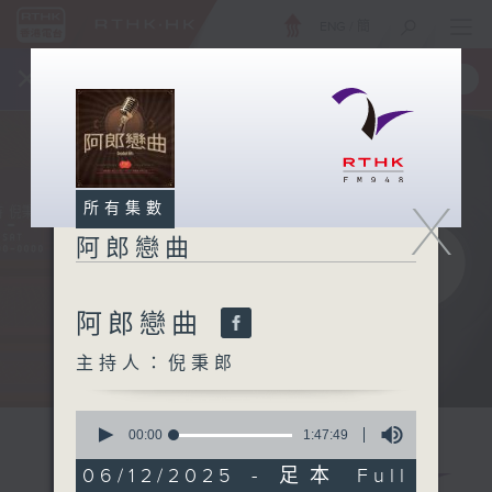
ENG
/
簡
×
全新 RTHK On The Go
取得
一手掌握 RTHK 電台、電視節目
X
所有集數
阿郎戀曲
阿郎戀曲
主持人：倪秉郎
0
seconds
00:00
1:47:49
of
1
06/12/2025 - 足本 Full
hour,