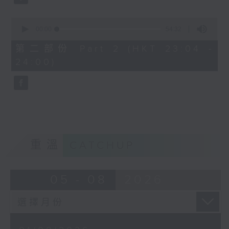
0
seconds
00:00
54:32
of
54
第二部份 Part 2 (HKT 23:04 -
minutes,
24:00)
32
seconds
重溫
CATCHUP
05 - 08
2026