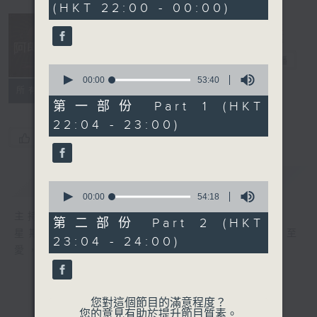
(HKT 22:00 - 00:00)
47
minutes,
49
seconds
阿郎戀曲
電台直播
0
seconds
00:00
53:40
所有集數
of
53
第一部份 Part 1 (HKT
minutes,
22:04 - 23:00)
40
seconds
您喜歡這個節目嗎?
簡介
GIST
0
seconds
00:00
54:18
of
主持人：倪秉郎
54
第二部份 Part 2 (HKT
minutes,
星期六晚上10點至12點，連繫記憶，回歸至
23:04 - 24:00)
18
愛，香港電台第二台《阿郎戀曲》倪秉郎。
seconds
您對這個節目的滿意程度？
您的意見有助於提升節目質素。