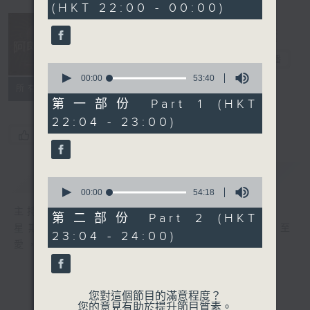
(HKT 22:00 - 00:00)
47
minutes,
49
seconds
阿郎戀曲
電台直播
0
seconds
00:00
53:40
所有集數
of
53
第一部份 Part 1 (HKT
minutes,
22:04 - 23:00)
40
seconds
您喜歡這個節目嗎?
簡介
GIST
0
seconds
00:00
54:18
of
主持人：倪秉郎
54
第二部份 Part 2 (HKT
minutes,
星期六晚上10點至12點，連繫記憶，回歸至
23:04 - 24:00)
18
愛，香港電台第二台《阿郎戀曲》倪秉郎。
seconds
您對這個節目的滿意程度？
您的意見有助於提升節目質素。