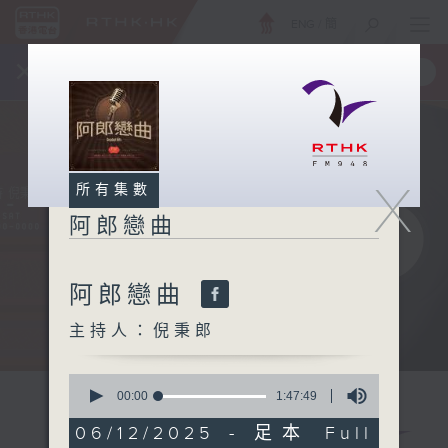
ENG
/
簡
×
全新 RTHK On The Go
取得
一手掌握 RTHK 電台、電視節目
X
所有集數
阿郎戀曲
阿郎戀曲
主持人：倪秉郎
0
seconds
00:00
1:47:49
of
1
06/12/2025 - 足本 Full
hour,