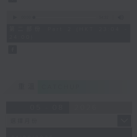
0
seconds
00:00
54:32
of
54
第二部份 Part 2 (HKT 23:04 -
minutes,
24:00)
32
seconds
重溫
CATCHUP
05 - 08
2026