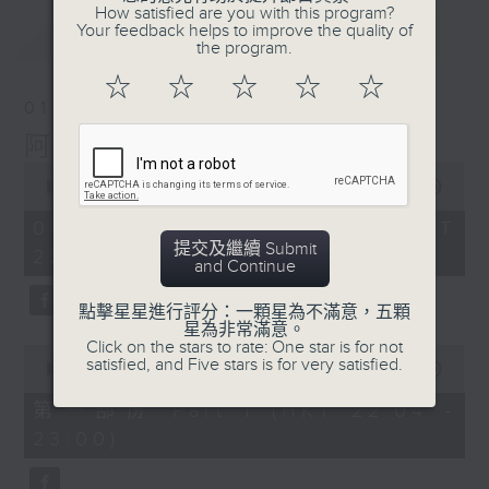
How satisfied are you with this program?
Your feedback helps to improve the quality of
最新
LATEST
the program.
☆
☆
☆
☆
☆
01/08/2026
阿郎戀曲
0
seconds
00:00
1:48:12
of
1
01/08/2026 - 足本 Full (HKT
hour,
提交及繼續 Submit
22:00 - 00:00)
48
and Continue
minutes,
12
seconds
點擊星星進行評分：一顆星為不滿意，五顆
星為非常滿意。
Click on the stars to rate: One star is for not
0
satisfied, and Five stars is for very satisfied.
seconds
00:00
54:00
of
54
第一部份 Part 1 (HKT 22:04 -
minutes,
23:00)
0
seconds