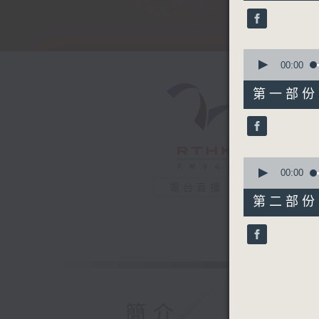
48
minutes,
46
seconds
90%
0
seconds
00:00
of
54
第一部份 P
minutes,
50
seconds
90%
0
seconds
00:00
of
電台直播
54
第二部份 P
minutes,
6
seconds
90%
簡介