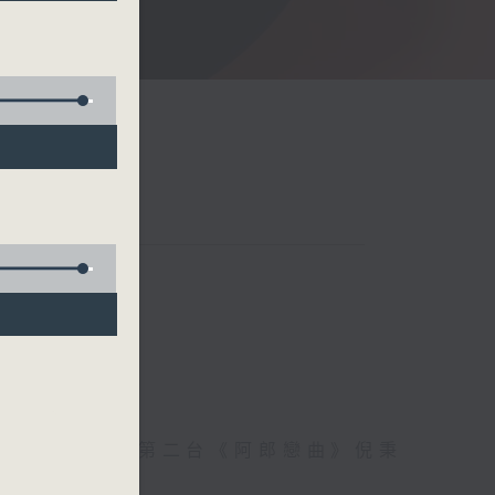
至愛，香港電台第二台《阿郎戀曲》倪秉