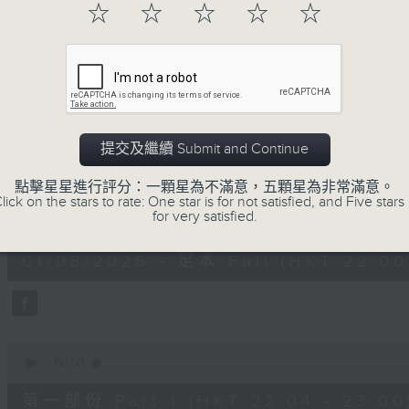
☆
☆
☆
☆
☆
01/08/2026
提交及繼續 Submit and Continue
阿郎戀曲
點擊星星進行評分：一顆星為不滿意，五顆星為非常滿意。
lick on the stars to rate: One star is for not satisfied, and Five stars 
0
for very satisfied.
seconds
00:00
of
1
01/08/2026 - 足本 Full (HKT 22:00
hour,
48
minutes,
12
seconds
Volume
90%
0
seconds
00:00
of
54
第一部份 Part 1 (HKT 22:04 - 23:00
minutes,