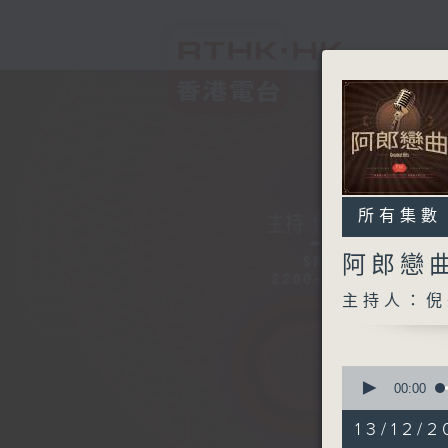
所有集數
阿郎戀
主持人：倪
0
seconds
00:00
of
1
13/12/2
hour,