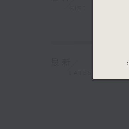
GIST
最新
C
LATEST