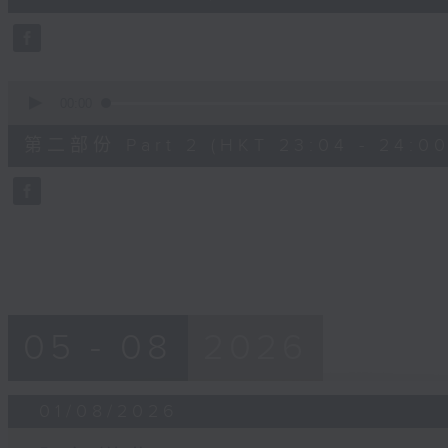
0
seconds
Volume
90%
0
seconds
00:00
of
54
第二部份 Part 2 (HKT 23:04 - 24:00
minutes,
32
seconds
Volume
90%
05 - 08
2026
01/08/2026