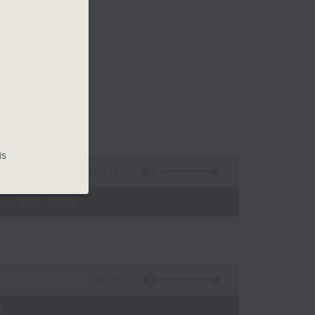
is
1:48:12
 - 00:00)
54:00
)