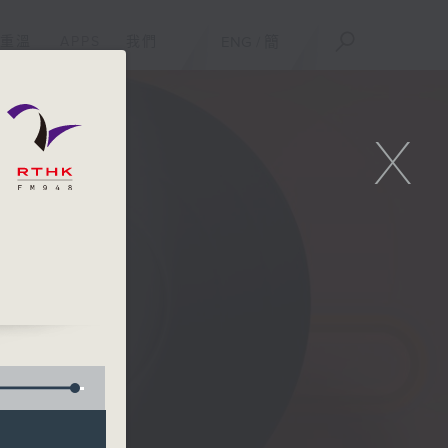
重溫
APPS
我們
ENG
/
簡
X