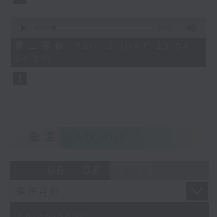
0
seconds
00:00
56:09
of
56
第二部份 Part 2 (HKT 23:04 -
minutes,
24:00)
9
seconds
重溫
CATCHUP
06 - 08
2026