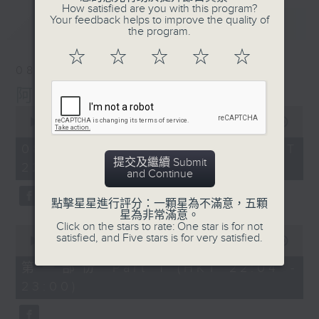
How satisfied are you with this program?
Your feedback helps to improve the quality of
最新
LATEST
the program.
☆
☆
☆
☆
☆
08/08/2026
阿郎戀曲
0
seconds
00:00
1:51:59
of
1
08/08/2026 - 足本 Full (HKT
hour,
提交及繼續 Submit
22:04 - 24:00)
51
and Continue
minutes,
59
seconds
點擊星星進行評分：一顆星為不滿意，五顆
星為非常滿意。
Click on the stars to rate: One star is for not
0
satisfied, and Five stars is for very satisfied.
seconds
00:00
56:00
of
56
第一部份 Part 1 (HKT 22:04 -
minutes,
23:00)
0
seconds