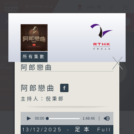
ENG
/
簡
×
全新 RTHK On The Go
取得
一手掌握 RTHK 電台、電視節目
X
所有集數
阿郎戀曲
阿郎戀曲
主持人：倪秉郎
0
seconds
00:00
1:48:46
of
1
13/12/2025 - 足本 Full
hour,