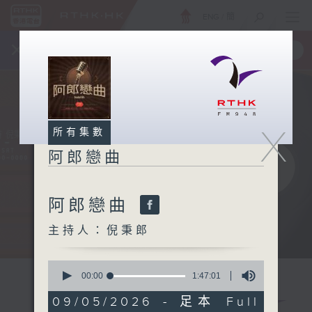
ENG
/
簡
×
全新 RTHK On The Go
取得
一手掌握 RTHK 電台、電視節目
X
所有集數
阿郎戀曲
阿郎戀曲
主持人：倪秉郎
0
seconds
00:00
1:47:01
of
1
09/05/2026 - 足本 Full
hour,