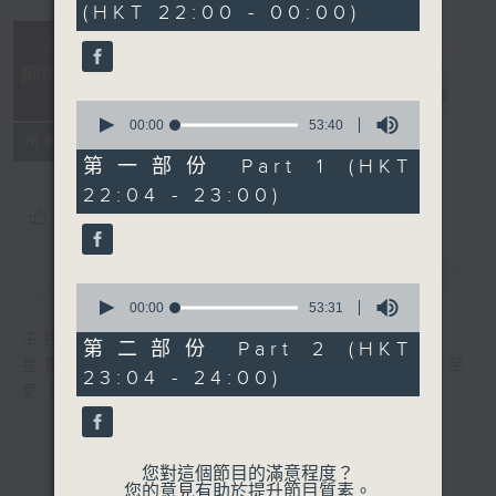
(HKT 22:00 - 00:00)
47
minutes,
1
second
阿郎戀曲
電台直播
0
seconds
00:00
53:40
所有集數
of
53
第一部份 Part 1 (HKT
minutes,
22:04 - 23:00)
40
seconds
您喜歡這個節目嗎?
簡介
GIST
0
seconds
00:00
53:31
of
主持人：倪秉郎
53
第二部份 Part 2 (HKT
minutes,
星期六晚上10點至12點，連繫記憶，回歸至
23:04 - 24:00)
31
愛，香港電台第二台《阿郎戀曲》倪秉郎。
seconds
您對這個節目的滿意程度？
您的意見有助於提升節目質素。