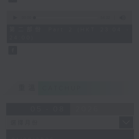
0
seconds
00:00
54:32
of
54
第二部份 Part 2 (HKT 23:04 -
minutes,
24:00)
32
seconds
重溫
CATCHUP
05 - 08
2026