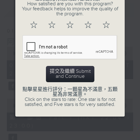
How satisfied are you with this program?
Your feedback helps to improve the quality of
最新
LATEST
the program.
☆
☆
☆
☆
☆
01/08/2026
阿郎戀曲
0
seconds
00:00
1:48:12
of
1
01/08/2026 - 足本 Full (HKT
hour,
提交及繼續 Submit
22:00 - 00:00)
48
and Continue
minutes,
12
seconds
點擊星星進行評分：一顆星為不滿意，五顆
星為非常滿意。
Click on the stars to rate: One star is for not
0
satisfied, and Five stars is for very satisfied.
seconds
00:00
54:00
of
54
第一部份 Part 1 (HKT 22:04 -
minutes,
23:00)
0
seconds