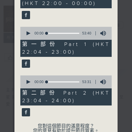
(HKT 22:00 - 00:00)
47
minutes,
1
second
阿郎戀曲
電台直播
0
seconds
00:00
53:40
所有集數
of
53
第一部份 Part 1 (HKT
minutes,
22:04 - 23:00)
40
seconds
您喜歡這個節目嗎?
簡介
GIST
0
seconds
00:00
53:31
of
主持人：倪秉郎
53
第二部份 Part 2 (HKT
minutes,
星期六晚上10點至12點，連繫記憶，回歸至
23:04 - 24:00)
31
愛，香港電台第二台《阿郎戀曲》倪秉郎。
seconds
您對這個節目的滿意程度？
您的意見有助於提升節目質素。