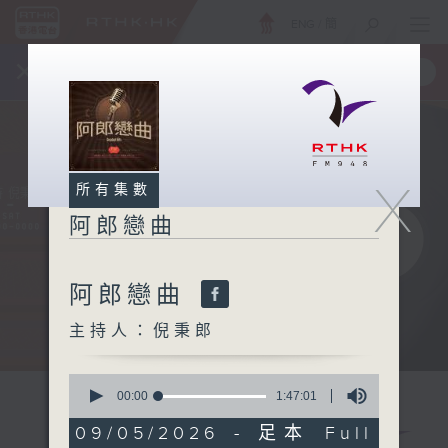
ENG
/
簡
×
全新 RTHK On The Go
取得
一手掌握 RTHK 電台、電視節目
X
所有集數
阿郎戀曲
阿郎戀曲
主持人：倪秉郎
0
seconds
00:00
1:47:01
of
1
09/05/2026 - 足本 Full
hour,