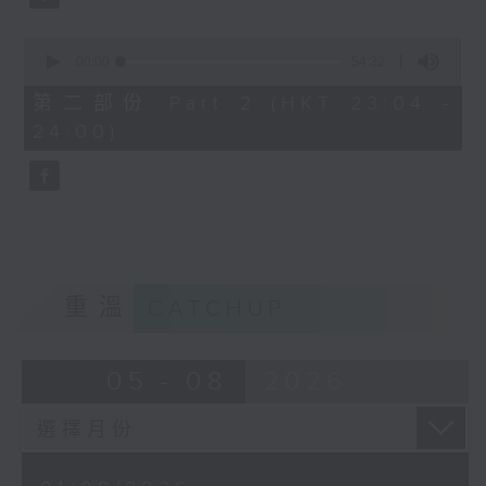
0
seconds
00:00
54:32
of
54
第二部份 Part 2 (HKT 23:04 -
minutes,
24:00)
32
seconds
重溫
CATCHUP
05 - 08
2026