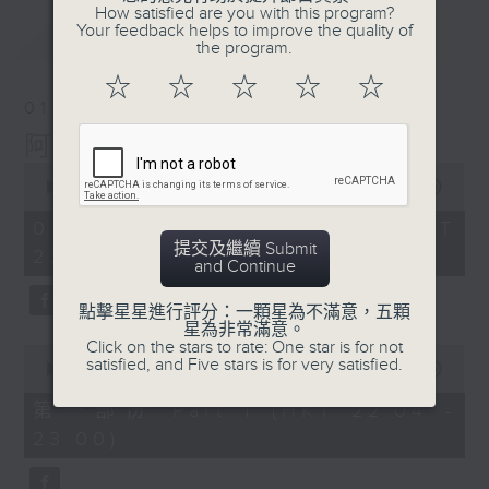
How satisfied are you with this program?
Your feedback helps to improve the quality of
最新
LATEST
the program.
☆
☆
☆
☆
☆
01/08/2026
阿郎戀曲
0
seconds
00:00
1:48:12
of
1
01/08/2026 - 足本 Full (HKT
hour,
提交及繼續 Submit
22:00 - 00:00)
48
and Continue
minutes,
12
seconds
點擊星星進行評分：一顆星為不滿意，五顆
星為非常滿意。
Click on the stars to rate: One star is for not
0
satisfied, and Five stars is for very satisfied.
seconds
00:00
54:00
of
54
第一部份 Part 1 (HKT 22:04 -
minutes,
23:00)
0
seconds