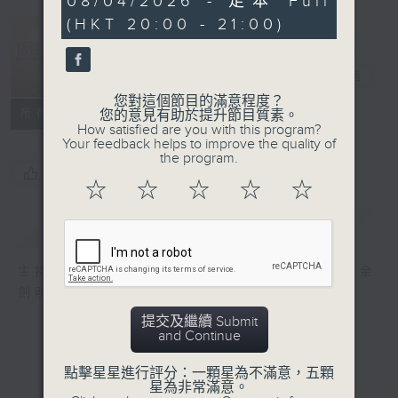
08/04/2026 - 足本 Full
minutes,
(HKT 20:00 - 21:00)
8
seconds
恬淡情懷
電台直播
您對這個節目的滿意程度？
所有集數
您的意見有助於提升節目質素。
How satisfied are you with this program?
Your feedback helps to improve the quality of
the program.
您喜歡這個節目嗎?
☆
☆
☆
☆
☆
簡介
GIST
主持人：劉倩怡、鄧慧詩、周美茵、潘芳芳、余
劍明
提交及繼續 Submit
and Continue
點擊星星進行評分：一顆星為不滿意，五顆
星為非常滿意。