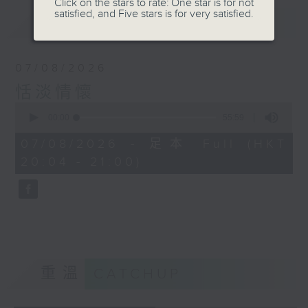
Click on the stars to rate: One star is for not
satisfied, and Five stars is for very satisfied.
最新
LATEST
07/08/2026
恬淡情懷
0
seconds
00:00
55:59
of
55
07/08/2026 - 足本 Full (HKT
minutes,
20:04 - 21:00)
59
seconds
重溫
CATCHUP