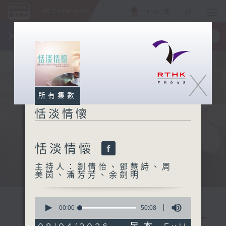
ENG
/
簡
×
全新 RTHK On The Go
取得
一手掌握 RTHK 電台、電視節目
X
所有集數
恬淡情懷
恬淡情懷
主持人：劉倩怡、鄧慧詩、周
美茵、潘芳芳、余劍明
0
seconds
00:00
50:08
of
50