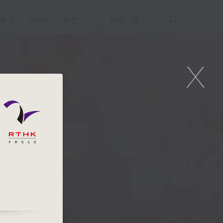
重溫
APPS
我們
ENG
/
簡
X