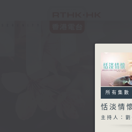
所有集數
恬淡情
主持人：劉