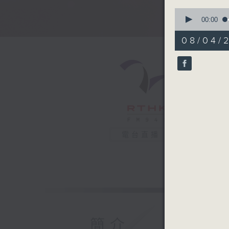
0
seconds
00:00
of
50
08/04/
minutes,
8
seconds
90%
電台直播
簡介