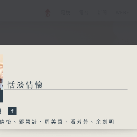
電視
電台
新聞
WEB+
恬淡情懷
懷
倩怡、鄧慧詩、周美茵、潘芳芳、余劍明