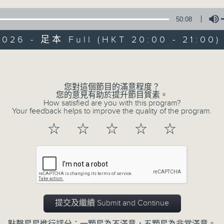
50:08
2026 - 足本 Full (HKT 20:00 - 21:00)
Volume
您對這個節目的滿意程度？
恬淡情懷
您的意見有助於提升節目質素。
How satisfied are you with this program?
Your feedback helps to improve the quality of the program.
所有集數
☆
☆
☆
☆
☆
您喜歡這個節目嗎?
主持人：劉倩怡、鄧慧詩、周美茵、潘芳芳、
提交及繼續 Submit and Continue