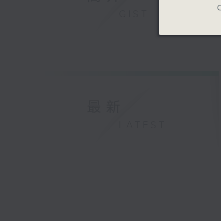
C
GIST
最新
LATEST