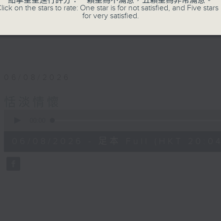
點擊星星進行評分：一顆星為不滿意，五顆星為非常滿意。
lick on the stars to rate: One star is for not satisfied, and Five stars 
for very satisfied.
06/08/2026
恬淡情懷
0
seconds
00:00
of
56
06/08/2026 - 足本 Full (HKT 20:04
minutes,
0
seconds
Volume
90%