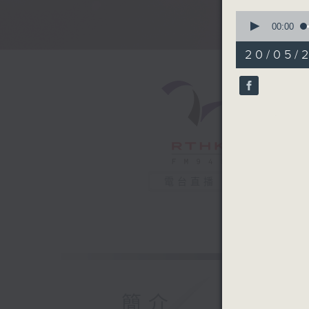
0
seconds
00:00
of
51
20/05/
minutes,
5
seconds
90%
電台直播
簡介