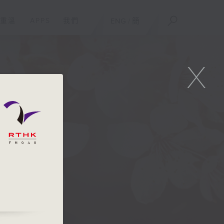
重溫
APPS
我們
ENG
/
簡
X