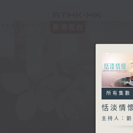
所有集數
恬淡情
主持人：劉