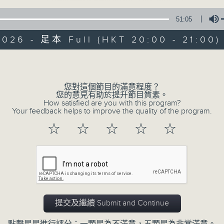
51:05
2026 - 足本 Full (HKT 20:00 - 21:00)
Volume
您對這個節目的滿意程度？
恬淡情懷
您的意見有助於提升節目質素。
How satisfied are you with this program?
Your feedback helps to improve the quality of the program.
所有集數
☆
☆
☆
☆
☆
您喜歡這個節目嗎?
主持人：劉倩怡、鄧慧詩、周美茵、潘芳芳、
提交及繼續 Submit and Continue