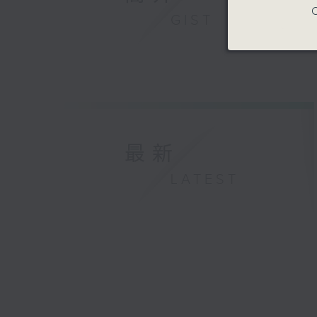
C
GIST
最新
LATEST