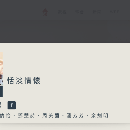
電視
電台
新聞
WEB+
恬淡情懷
懷
倩怡、鄧慧詩、周美茵、潘芳芳、余劍明