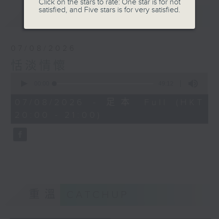
Click on the stars to rate: One star is for not
satisfied, and Five stars is for very satisfied.
最新
LATEST
07/08/2026
恬淡情懷
0
seconds
00:00
49:12
of
49
07/08/2026 - 足本 Full (HKT
minutes,
20:00 - 21:00)
12
seconds
重溫
CATCHUP