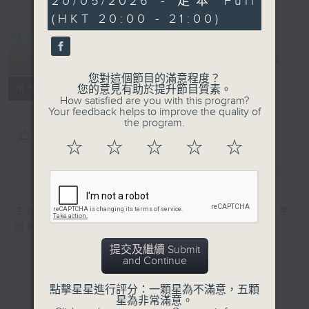
20/05/2026 - 足本 Full
minutes,
(HKT 20:00 - 21:00)
5
seconds
恬淡情懷
電台直播
您對這個節目的滿意程度？
所有集數
您的意見有助於提升節目質素。
How satisfied are you with this program?
Your feedback helps to improve the quality of
the program.
您喜歡這個節目嗎?
☆
☆
☆
☆
☆
簡介
GIST
主持人：劉倩怡、鄧慧詩、周美茵、潘芳芳、余
劍明
提交及繼續 Submit
and Continue
點擊星星進行評分：一顆星為不滿意，五顆
星為非常滿意。