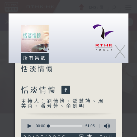
ENG
/
簡
×
全新 RTHK On The Go
取得
一手掌握 RTHK 電台、電視節目
X
所有集數
恬淡情懷
恬淡情懷
主持人：劉倩怡、鄧慧詩、周
美茵、潘芳芳、余劍明
0
seconds
00:00
51:05
of
51