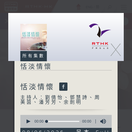
ENG
/
簡
×
全新 RTHK On The Go
取得
一手掌握 RTHK 電台、電視節目
X
所有集數
恬淡情懷
恬淡情懷
主持人：劉倩怡、鄧慧詩、周
美茵、潘芳芳、余劍明
0
seconds
00:00
00:00
of
0