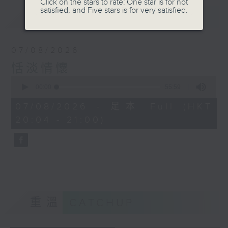
Click on the stars to rate: One star is for not
satisfied, and Five stars is for very satisfied.
最新
LATEST
07/08/2026
恬淡情懷
0
seconds
00:00
55:59
of
55
07/08/2026 - 足本 Full (HKT
minutes,
20:04 - 21:00)
59
seconds
重溫
CATCHUP