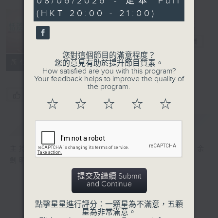
08/06/2026 - 足本 Full
seconds
(HKT 20:00 - 21:00)
恬淡情懷
電台直播
您對這個節目的滿意程度？
所有集數
您的意見有助於提升節目質素。
How satisfied are you with this program?
Your feedback helps to improve the quality of
the program.
您喜歡這個節目嗎?
☆
☆
☆
☆
☆
簡介
GIST
主持人：劉倩怡、鄧慧詩、周美茵、潘芳芳、余
劍明
提交及繼續 Submit
and Continue
點擊星星進行評分：一顆星為不滿意，五顆
星為非常滿意。