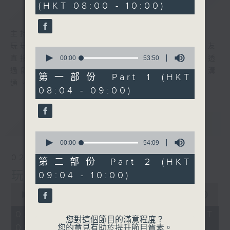
(HKT 08:00 - 10:00)
簡介
GIST
47
minutes,
50
seconds
主持人：梓豪爸爸、簡慧詩
玩玩星期天節目透過不同環節，讓主持與小朋友
0
seconds
直接對話，進入小孩子的內心世界。希望家長透
00:00
53:50
of
過節目內容，深入了解小朋友的想法，加強溝
53
第一部份 Part 1 (HKT
minutes,
通。
08:04 - 09:00)
50
seconds
最新
LATEST
0
seconds
00:00
54:09
of
02/08/2026
54
第二部份 Part 2 (HKT
minutes,
玩玩星期天
09:04 - 10:00)
9
seconds
0
seconds
00:00
1:48:26
of
1
02/08/2026 - 足本 Full (HKT
hour,
您對這個節目的滿意程度？
08:00 - 10:00)
48
您的意見有助於提升節目質素。