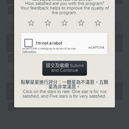
minutes,
How satisfied are you with this program?
26
Your feedback helps to improve the quality of
seconds
the program.
☆
☆
☆
☆
☆
0
seconds
00:00
53:50
of
53
第一部份 Part 1 (HKT 08:04 -
minutes,
09:00)
50
seconds
提交及繼續 Submit
and Continue
0
seconds
00:00
54:46
of
點擊星星進行評分：一顆星為不滿意，五顆
54
第二部份 Part 2 (HKT 09:04 -
星為非常滿意。
minutes,
Click on the stars to rate: One star is for not
10:00)
46
satisfied, and Five stars is for very satisfied.
seconds