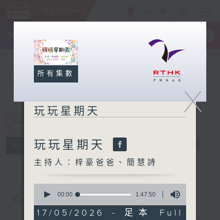
ENG
/
簡
×
全新 RTHK On The Go
取得
一手掌握 RTHK 電台、電視節目
所有集數
X
玩玩星期天
玩玩星期天
玩玩星期天
電台直播
所有集數
主持人：梓豪爸爸、簡慧詩
0
seconds
00:00
1:47:50
您喜歡這個節目嗎?
of
1
17/05/2026 - 足本 Full
hour,