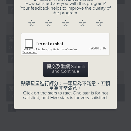
minutes,
How satisfied are you with this program?
26
Your feedback helps to improve the quality of
seconds
the program.
☆
☆
☆
☆
☆
0
seconds
00:00
53:50
of
53
第一部份 Part 1 (HKT 08:04 -
minutes,
09:00)
50
seconds
提交及繼續 Submit
and Continue
0
seconds
00:00
54:46
of
點擊星星進行評分：一顆星為不滿意，五顆
54
第二部份 Part 2 (HKT 09:04 -
星為非常滿意。
minutes,
Click on the stars to rate: One star is for not
10:00)
46
satisfied, and Five stars is for very satisfied.
seconds