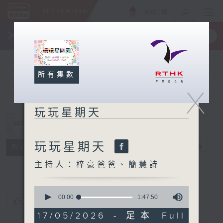
ENG
/
簡
×
全新 RTHK On The Go
取得
一手掌握 RTHK 電台、電視節目
所有集數
X
玩玩星期天
玩玩星期天
玩玩星期天
電台直播
所有集數
主持人：梓豪爸爸、簡慧詩
0
seconds
00:00
1:47:50
您喜歡這個節目嗎?
of
1
17/05/2026 - 足本 Full
hour,