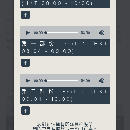
(HKT 08:00 - 10:00)
簡介
GIST
47
minutes,
50
seconds
主持人：梓豪爸爸、簡慧詩
玩玩星期天節目透過不同環節，讓主持與小朋友
0
seconds
直接對話，進入小孩子的內心世界。希望家長透
00:00
53:50
of
過節目內容，深入了解小朋友的想法，加強溝
53
第一部份 Part 1 (HKT
minutes,
通。
08:04 - 09:00)
50
seconds
最新
LATEST
0
seconds
00:00
54:09
of
02/08/2026
54
第二部份 Part 2 (HKT
minutes,
玩玩星期天
09:04 - 10:00)
9
seconds
0
seconds
00:00
1:48:26
of
1
02/08/2026 - 足本 Full (HKT
hour,
您對這個節目的滿意程度？
08:00 - 10:00)
48
您的意見有助於提升節目質素。