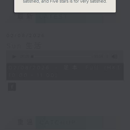
satisfied, and Five stars is for very satisfied.
最新
LATEST
02/08/2026
Sun 生活
0
seconds
00:00
53:04
of
53
02/08/2026 - 足本 Full (HKT
minutes,
10:00 - 11:00)
4
seconds
重溫
CATCHUP