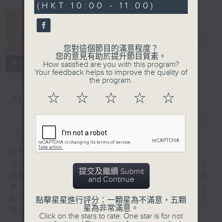
(HKT 10:00 - 11:00)
38
seconds
Sun 生活
電台直播
您對這個節目的滿意程度？
您的意見有助於提升節目質素。
所有集數
How satisfied are you with this program?
Your feedback helps to improve the quality of
the program.
☆
☆
☆
☆
☆
您喜歡這個節目嗎?
簡介
GIST
主持人：崔潔彤、Bear
疫情之下，所有人的生活方式和習慣都有了不少
提交及繼續 Submit
改變，但原來過得輕鬆和充滿陽光動力其實很簡
and Continue
單，<Sun生活>提供最新的香港文化、藝術活
動、生活資訊，讓香港人透一口氣，重新生活在
點擊星星進行評分：一顆星為不滿意，五顆
星為非常滿意。
陽光空氣中。
Click on the stars to rate: One star is for not