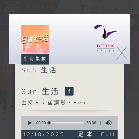
ENG
/
簡
×
全新 RTHK On The Go
取得
一手掌握 RTHK 電台、電視節目
X
所有集數
Sun 生活
Sun 生活
主持人：崔潔彤、Bear
0
seconds
00:00
53:38
of
53
12/10/2025 - 足本 Full
minutes,