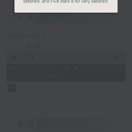
satisfied, and Five stars is for very satisfied.
最新
LATEST
09/08/2026
Sun 生活
0
seconds
00:00
52:30
of
52
09/08/2026 - 足本 Full (HKT
minutes,
10:00 - 11:00)
30
seconds
重溫
CATCHUP