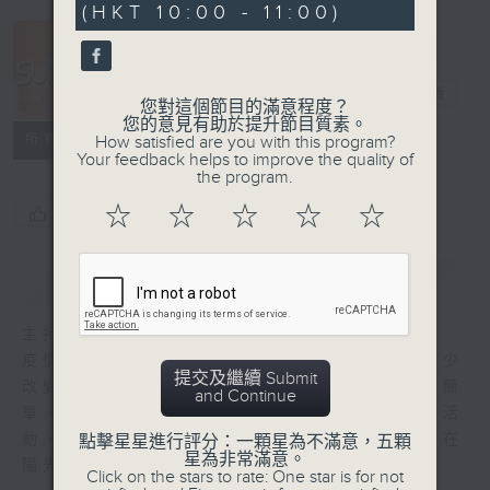
(HKT 10:00 - 11:00)
21
seconds
Sun 生活
電台直播
您對這個節目的滿意程度？
您的意見有助於提升節目質素。
所有集數
How satisfied are you with this program?
Your feedback helps to improve the quality of
the program.
☆
☆
☆
☆
☆
您喜歡這個節目嗎?
簡介
GIST
主持人：崔潔彤
疫情之下，所有人的生活方式和習慣都有了不少
提交及繼續 Submit
改變，但原來過得輕鬆和充滿陽光動力其實很簡
and Continue
單，<Sun生活>提供最新的香港文化、藝術活
動、生活資訊，讓香港人透一口氣，重新生活在
點擊星星進行評分：一顆星為不滿意，五顆
星為非常滿意。
陽光空氣中。
Click on the stars to rate: One star is for not