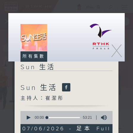
ENG
/
簡
×
全新 RTHK On The Go
取得
一手掌握 RTHK 電台、電視節目
X
所有集數
Sun 生活
Sun 生活
主持人：崔潔彤
0
seconds
00:00
53:21
of
53
07/06/2026 - 足本 Full
minutes,