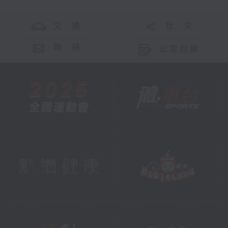
交 通
社 交
聯 絡
公眾回饋