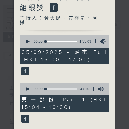
組銀獎
主持人：黃天頤、方梓豪、阿
攝
三五成群
電台直播
0
所有集數
seconds
00:00
1:35:03
of
1
05/09/2025 - 足本 Full
hour,
您喜歡這個節目嗎?
(HKT 15:00 - 17:00)
35
minutes,
3
簡介
GIST
seconds
0
主持人：黃天頤、方梓豪、阿攝
seconds
00:00
47:10
of
最飯氣攻心的時間，最渴望放工的時間，
47
第一部份 Part 1 (HKT
有天頤、梓豪、阿攝陪你快樂度過！
minutes,
15:04 - 16:00)
10
seconds
正所謂 快樂不知時日過。
每日兩小時，