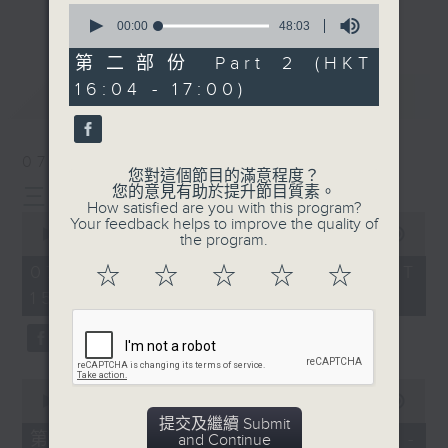
刺激遊戲，三位主持鬥到你死我活
0
更多...
seconds
00:00
48:03
熱門話題，等你講埋一份！
of
48
第二部份 Part 2 (HKT
還有你最喜歡的靈異故事。
minutes,
16:04 - 17:00)
3
最新
LATEST
seconds
三五成群 個個好人 陪你等放工
07/08/2026
您對這個節目的滿意程度？
您的意見有助於提升節目質素。
三五成群
How satisfied are you with this program?
0
Your feedback helps to improve the quality of
seconds
00:00
1:36:25
the program.
of
1
07/08/2026 - 足本 Full (HKT
☆
☆
☆
☆
☆
hour,
15:00 - 17:00)
36
minutes,
25
seconds
0
seconds
00:00
48:20
of
提交及繼續 Submit
48
第一部份 Part 1 (HKT 15:04 -
and Continue