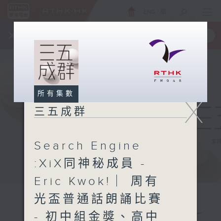
ENG
/
簡
×
全新 RTHK On The Go
取得
一手掌握 RTHK 電台、電視節目
所有集數
X
三五成群
Search Engine
:XiX同神秘成員 -
Eric Kwok! ︳周有
光盃普通話朗誦比賽
- 初中組金獎、高中