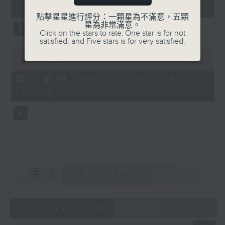
minutes,
16:00)
20
seconds
點擊星星進行評分：一顆星為不滿意，五顆
星為非常滿意。
Click on the stars to rate: One star is for not
satisfied, and Five stars is for very satisfied.
0
seconds
00:00
48:24
of
48
第二部份 Part 2 (HKT 16:04 -
minutes,
17:00)
24
seconds
重溫
CATCHUP
07 - 08
2026