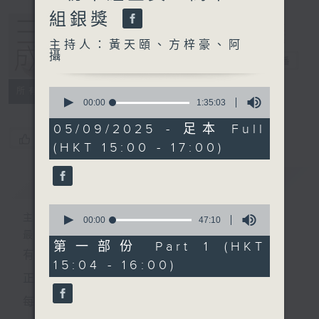
組銀獎
主持人：黃天頤、方梓豪、阿
攝
三五成群
電台直播
0
所有集數
seconds
00:00
1:35:03
of
1
05/09/2025 - 足本 Full
hour,
您喜歡這個節目嗎?
(HKT 15:00 - 17:00)
35
minutes,
3
簡介
GIST
seconds
0
主持人：黃天頤、方梓豪、阿攝
seconds
00:00
47:10
of
最飯氣攻心的時間，最渴望放工的時間，
47
第一部份 Part 1 (HKT
有天頤、梓豪、阿攝陪你快樂度過！
minutes,
15:04 - 16:00)
10
seconds
正所謂 快樂不知時日過。
每日兩小時，