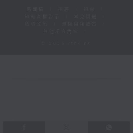
新聞稿
|
招聘
|
招標
|
知識產權告示
|
常見問題
|
私隱政策
|
無障礙播放器
|
其他語言內容
|
© 2026 rthk.hk