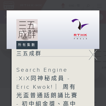
ENG
/
簡
×
全新 RTHK On The Go
取得
一手掌握 RTHK 電台、電視節目
所有集數
X
三五成群
Search Engine
:XiX同神秘成員 -
Eric Kwok! ︳周有
光盃普通話朗誦比賽
- 初中組金獎、高中