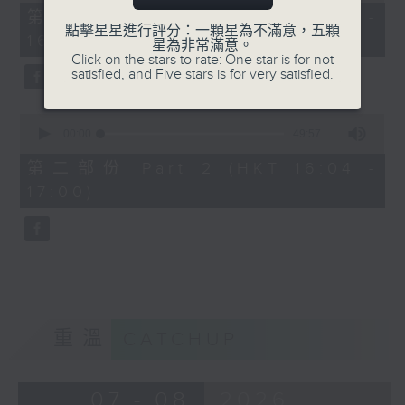
49
第一部份 Part 1 (HKT 15:04 -
minutes,
點擊星星進行評分：一顆星為不滿意，五顆
16:00)
20
星為非常滿意。
seconds
Click on the stars to rate: One star is for not
satisfied, and Five stars is for very satisfied.
0
seconds
00:00
49:57
of
49
第二部份 Part 2 (HKT 16:04 -
minutes,
17:00)
57
seconds
重溫
CATCHUP
07 - 08
2026