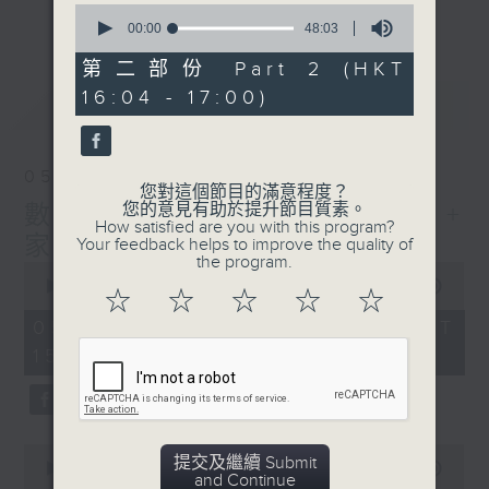
刺激遊戲，三位主持鬥到你死我活
0
更多...
seconds
00:00
48:03
熱門話題，等你講埋一份！
of
48
第二部份 Part 2 (HKT
還有你最喜歡的靈異故事。
minutes,
16:04 - 17:00)
3
最新
LATEST
seconds
三五成群 個個好人 陪你等放工
05/08/2026
您對這個節目的滿意程度？
您的意見有助於提升節目質素。
數榜之神:10大搬屋麻煩事! +
How satisfied are you with this program?
家家有本難唸的經
Your feedback helps to improve the quality of
the program.
0
seconds
00:00
1:39:07
☆
☆
☆
☆
☆
of
1
05/08/2026 - 足本 Full (HKT
hour,
15:00 - 17:00)
39
minutes,
7
seconds
0
提交及繼續 Submit
seconds
00:00
49:20
and Continue
of