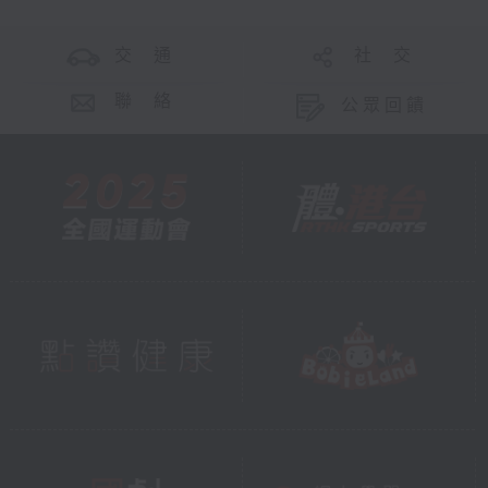
交 通
社 交
聯 絡
公眾回饋