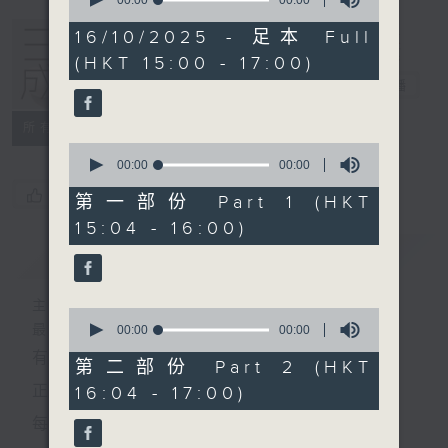
seconds
of
0
16/10/2025 - 足本 Full
seconds
(HKT 15:00 - 17:00)
三五成群
電台直播
所有集數
0
seconds
00:00
00:00
of
您喜歡這個節目嗎?
0
第一部份 Part 1 (HKT
seconds
15:04 - 16:00)
簡介
GIST
主持人：黃天頤、方梓豪、阿攝
0
最飯氣攻心的時間，最渴望放工的時間，
seconds
00:00
00:00
of
有天頤、梓豪、阿攝陪你快樂度過！
0
第二部份 Part 2 (HKT
seconds
正所謂 快樂不知時日過。
16:04 - 17:00)
每日兩小時，