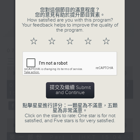
刺激遊戲，三位主持鬥到你死我活
更多...
您對這個節目的滿意程度？
熱門話題，等你講埋一份！
您的意見有助於提升節目質素。
How satisfied are you with this program?
還有你最喜歡的靈異故事。
Your feedback helps to improve the quality of
最新
LATEST
the program.
三五成群 個個好人 陪你等放工
☆
☆
☆
☆
☆
07/08/2026
三五成群
0
seconds
00:00
1:36:25
of
1
07/08/2026 - 足本 Full (HKT
提交及繼續 Submit
hour,
and Continue
15:00 - 17:00)
36
minutes,
25
點擊星星進行評分：一顆星為不滿意，五顆
seconds
星為非常滿意。
Click on the stars to rate: One star is for not
0
satisfied, and Five stars is for very satisfied.
seconds
00:00
48:20
of
48
第一部份 Part 1 (HKT 15:04 -