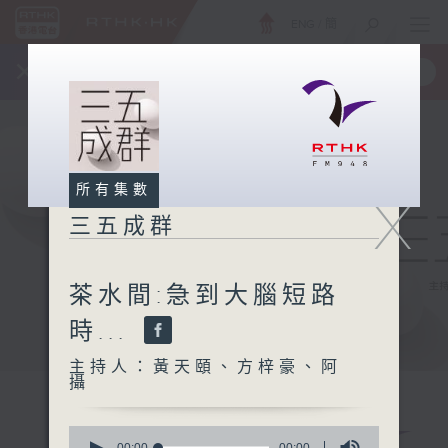
ENG
/
簡
×
全新 RTHK On The Go
取得
一手掌握 RTHK 電台、電視節目
所有集數
X
三五成群
茶水間:急到大腦短路
時...
主持人：黃天頤、方梓豪、阿
攝
0
00:00
00:00