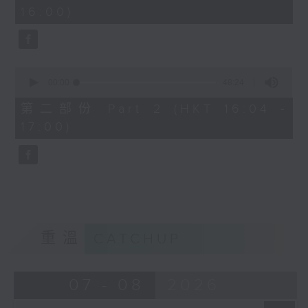
minutes,
16:00)
20
seconds
0
seconds
00:00
48:24
of
48
第二部份 Part 2 (HKT 16:04 -
minutes,
17:00)
24
seconds
重溫
CATCHUP
07 - 08
2026