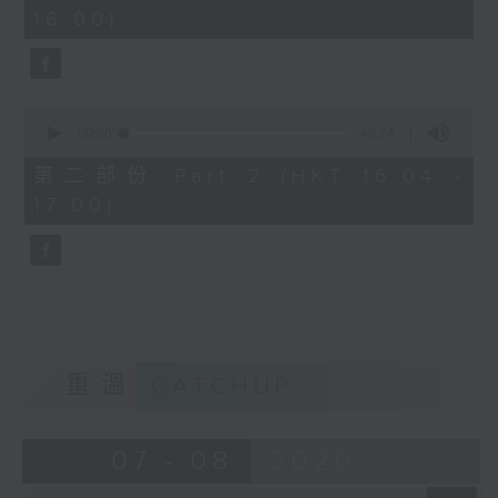
minutes,
16:00)
20
seconds
0
seconds
00:00
48:24
of
48
第二部份 Part 2 (HKT 16:04 -
minutes,
17:00)
24
seconds
重溫
CATCHUP
07 - 08
2026