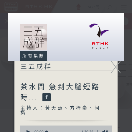
ENG
/
簡
×
全新 RTHK On The Go
取得
一手掌握 RTHK 電台、電視節目
所有集數
X
三五成群
茶水間:急到大腦短路
時...
主持人：黃天頤、方梓豪、阿
攝
0
00:00
1:39:28