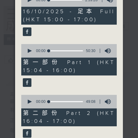
seconds
of
1
16/10/2025 - 足本 Full
hour,
(HKT 15:00 - 17:00)
39
minutes,
三五成群
電台直播
28
seconds
所有集數
0
seconds
00:00
50:30
of
您喜歡這個節目嗎?
50
第一部份 Part 1 (HKT
minutes,
15:04 - 16:00)
30
seconds
簡介
GIST
主持人：黃天頤、方梓豪、阿攝
0
最飯氣攻心的時間，最渴望放工的時間，
seconds
00:00
49:08
of
有天頤、梓豪、阿攝陪你快樂度過！
49
第二部份 Part 2 (HKT
minutes,
正所謂 快樂不知時日過。
16:04 - 17:00)
8
seconds
每日兩小時，