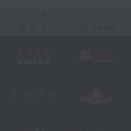
交 通
社 交
聯 絡
公眾回饋