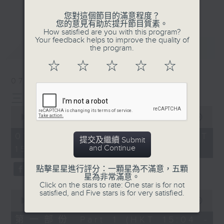
刺激遊戲，三位主持鬥到你死我活
更多...
您對這個節目的滿意程度？
熱門話題，等你講埋一份！
您的意見有助於提升節目質素。
How satisfied are you with this program?
還有你最喜歡的靈異故事。
Your feedback helps to improve the quality of
最新
LATEST
the program.
三五成群 個個好人 陪你等放工
☆
☆
☆
☆
☆
07/08/2026
三五成群
0
seconds
00:00
1:36:25
of
1
07/08/2026 - 足本 Full (HKT
提交及繼續 Submit
hour,
and Continue
15:00 - 17:00)
36
minutes,
25
點擊星星進行評分：一顆星為不滿意，五顆
seconds
星為非常滿意。
Click on the stars to rate: One star is for not
0
satisfied, and Five stars is for very satisfied.
seconds
00:00
48:20
of
48
第一部份 Part 1 (HKT 15:04 -