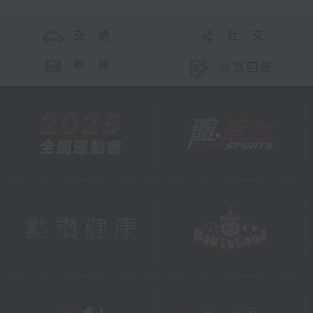
交 通
社 交
聯 絡
公眾回饋