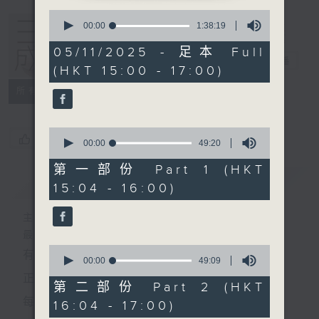
0
seconds
00:00
1:38:19
of
1
05/11/2025 - 足本 Full
hour,
三五成群
電台直播
(HKT 15:00 - 17:00)
38
minutes,
所有集數
19
seconds
0
您喜歡這個節目嗎?
seconds
00:00
49:20
of
49
第一部份 Part 1 (HKT
minutes,
簡介
GIST
15:04 - 16:00)
20
seconds
主持人：黃天頤、方梓豪、阿攝
最飯氣攻心的時間，最渴望放工的時間，
0
有天頤、梓豪、阿攝陪你快樂度過！
seconds
00:00
49:09
of
正所謂 快樂不知時日過。
49
第二部份 Part 2 (HKT
minutes,
每日兩小時，
16:04 - 17:00)
9
seconds