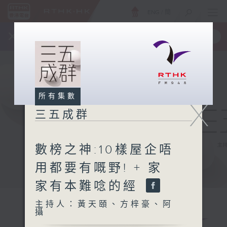
ENG
/
簡
×
全新 RTHK On The Go
取得
一手掌握 RTHK 電台、電視節目
所有集數
X
三五成群
數榜之神:10樣屋企唔
用都要有嘅野! + 家
家有本難唸的經
主持人：黃天頤、方梓豪、阿
攝