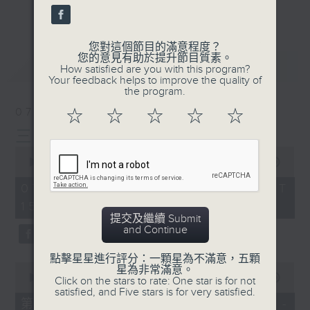
刺激遊戲，三位主持鬥到你死我活
更多...
熱門話題，等你講埋一份！
您對這個節目的滿意程度？
還有你最喜歡的靈異故事。
您的意見有助於提升節目質素。
最新
LATEST
How satisfied are you with this program?
三五成群 個個好人 陪你等放工
Your feedback helps to improve the quality of
the program.
07/08/2026
☆
☆
☆
☆
☆
三五成群
0
seconds
00:00
1:36:25
of
1
07/08/2026 - 足本 Full (HKT
hour,
15:00 - 17:00)
36
minutes,
提交及繼續 Submit
25
and Continue
seconds
點擊星星進行評分：一顆星為不滿意，五顆
0
星為非常滿意。
seconds
00:00
48:20
Click on the stars to rate: One star is for not
of
satisfied, and Five stars is for very satisfied.
48
第一部份 Part 1 (HKT 15:04 -