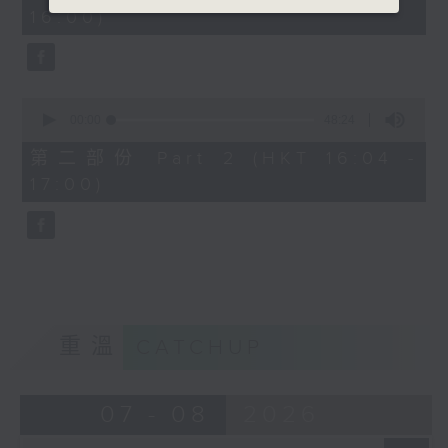
minutes,
16:00)
20
seconds
0
seconds
00:00
48:24
of
48
第二部份 Part 2 (HKT 16:04 -
minutes,
17:00)
24
seconds
重溫
CATCHUP
07 - 08
2026