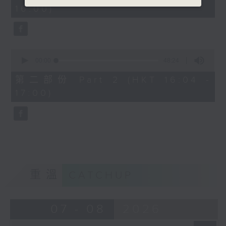
minutes,
16:00)
20
seconds
0
seconds
00:00
48:24
of
48
第二部份 Part 2 (HKT 16:04 -
minutes,
17:00)
24
seconds
重溫
CATCHUP
07 - 08
2026