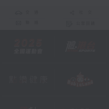
交 通
社 交
聯 絡
公眾回饋