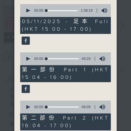
0
seconds
00:00
1:38:19
of
1
05/11/2025 - 足本 Full
hour,
三五成群
電台直播
(HKT 15:00 - 17:00)
38
minutes,
所有集數
19
seconds
0
您喜歡這個節目嗎?
seconds
00:00
49:20
of
49
第一部份 Part 1 (HKT
minutes,
簡介
GIST
15:04 - 16:00)
20
seconds
主持人：黃天頤、方梓豪、阿攝
最飯氣攻心的時間，最渴望放工的時間，
0
有天頤、梓豪、阿攝陪你快樂度過！
seconds
00:00
49:09
of
正所謂 快樂不知時日過。
49
第二部份 Part 2 (HKT
minutes,
每日兩小時，
16:04 - 17:00)
9
seconds