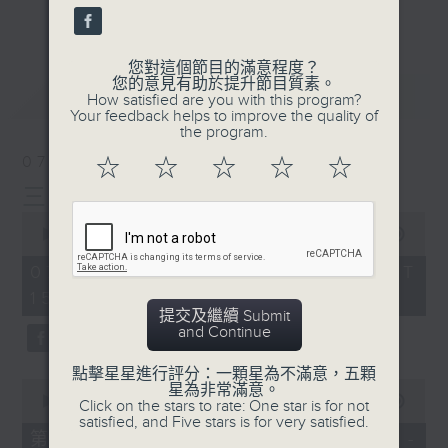
刺激遊戲，三位主持鬥到你死我活
更多...
熱門話題，等你講埋一份！
您對這個節目的滿意程度？
還有你最喜歡的靈異故事。
您的意見有助於提升節目質素。
最新
LATEST
How satisfied are you with this program?
三五成群 個個好人 陪你等放工
Your feedback helps to improve the quality of
the program.
07/08/2026
☆
☆
☆
☆
☆
三五成群
0
seconds
00:00
1:36:25
of
1
07/08/2026 - 足本 Full (HKT
hour,
15:00 - 17:00)
36
minutes,
提交及繼續 Submit
25
and Continue
seconds
點擊星星進行評分：一顆星為不滿意，五顆
0
星為非常滿意。
seconds
00:00
48:20
Click on the stars to rate: One star is for not
of
satisfied, and Five stars is for very satisfied.
48
第一部份 Part 1 (HKT 15:04 -