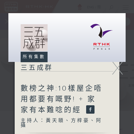
ENG
/
簡
×
全新 RTHK On The Go
取得
一手掌握 RTHK 電台、電視節目
所有集數
X
三五成群
數榜之神:10樣屋企唔
用都要有嘅野! + 家
家有本難唸的經
主持人：黃天頤、方梓豪、阿
攝