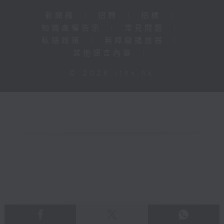
新聞稿
|
招聘
|
招標
|
知識產權告示
|
常見問題
|
私隱政策
|
無障礙播放器
|
其他語言內容
|
© 2026 rthk.hk