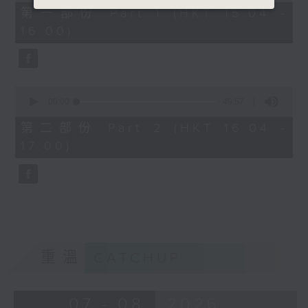
49
第一部份 Part 1 (HKT 15:04 -
minutes,
16:00)
20
seconds
0
seconds
00:00
49:57
of
49
第二部份 Part 2 (HKT 16:04 -
minutes,
17:00)
57
seconds
重溫
CATCHUP
07 - 08
2026