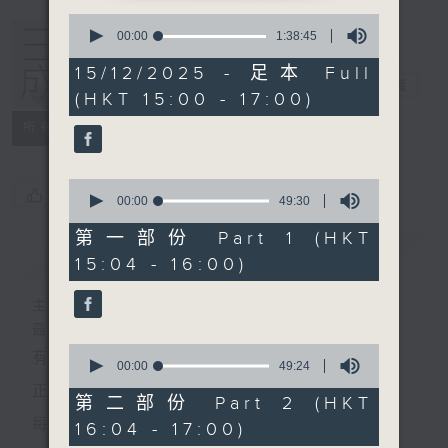
0
seconds
00:00
1:38:45
of
1
15/12/2025 - 足本 Full
hour,
三五成群
電台直播
(HKT 15:00 - 17:00)
38
minutes,
所有集數
45
seconds
0
您喜歡這個節目嗎?
seconds
00:00
49:30
of
49
第一部份 Part 1 (HKT
minutes,
簡介
GIST
15:04 - 16:00)
30
seconds
主持人：黃天頤、方梓豪、阿攝
最飯氣攻心的時間，最渴望放工的時間，
0
有天頤、梓豪、阿攝陪你快樂度過！
seconds
00:00
49:24
of
正所謂 快樂不知時日過。
49
第二部份 Part 2 (HKT
minutes,
每日兩小時，
16:04 - 17:00)
24
seconds