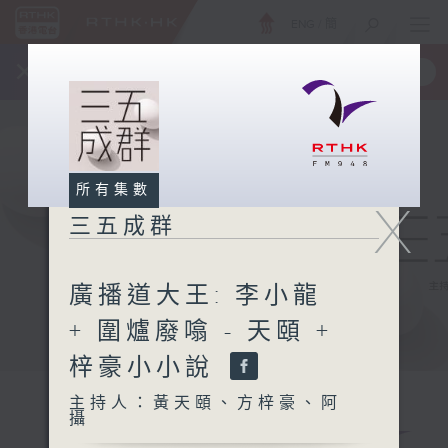
ENG
/
簡
×
全新 RTHK On The Go
取得
一手掌握 RTHK 電台、電視節目
所有集數
X
三五成群
廣播道大王: 李小龍
+ 圍爐廢噏 - 天頤 +
梓豪小小說
主持人：黃天頤、方梓豪、阿
攝