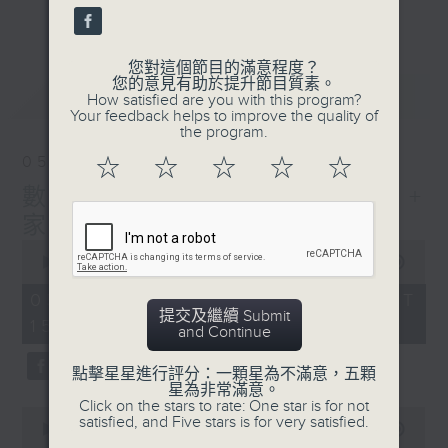
刺激遊戲，三位主持鬥到你死我活
更多...
熱門話題，等你講埋一份！
您對這個節目的滿意程度？
還有你最喜歡的靈異故事。
您的意見有助於提升節目質素。
最新
LATEST
How satisfied are you with this program?
三五成群 個個好人 陪你等放工
Your feedback helps to improve the quality of
the program.
05/08/2026
☆
☆
☆
☆
☆
數榜之神:10大搬屋麻煩事! +
家家有本難唸的經
0
seconds
00:00
1:39:07
of
1
05/08/2026 - 足本 Full (HKT
hour,
提交及繼續 Submit
15:00 - 17:00)
39
and Continue
minutes,
7
點擊星星進行評分：一顆星為不滿意，五顆
seconds
星為非常滿意。
Click on the stars to rate: One star is for not
0
satisfied, and Five stars is for very satisfied.
seconds
00:00
49:20
of