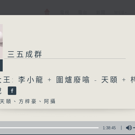
電視
電台
新聞
WEB+
三五成群
王: 李小龍 + 圍爐廢噏 - 天頤 + 
說
天頤、方梓豪、阿攝
1:38:45