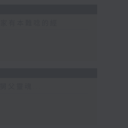
 家家有本難唸的經
舅父靈魂...