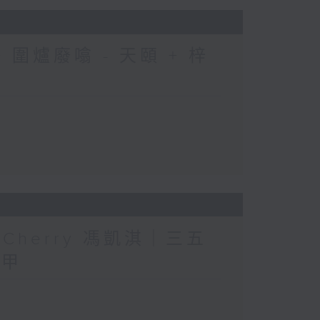
圍爐廢噏 - 天頤 + 梓
人」Cherry 馮凱淇｜三五
三甲