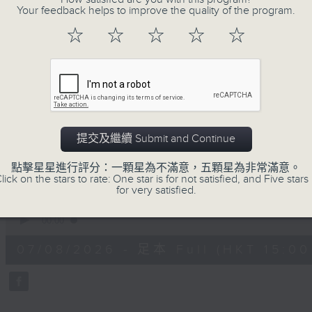
Your feedback helps to improve the quality of the program.
正所謂 快樂不知時日過。
每日兩小時，
☆
☆
☆
☆
☆
刺激遊戲，三位主持鬥到你死我活
熱門話題，等你講埋一份！
還有你最喜歡的靈異故事。
三五成群 個個好人 陪你等放工
提交及繼續 Submit and Continue
07/08/2026
點擊星星進行評分：一顆星為不滿意，五顆星為非常滿意。
lick on the stars to rate: One star is for not satisfied, and Five stars 
for very satisfied.
三五成群
0
seconds
00:00
of
1
07/08/2026 - 足本 Full (HKT 15:00 
hour,
36
minutes,
25
seconds
Volume
90%