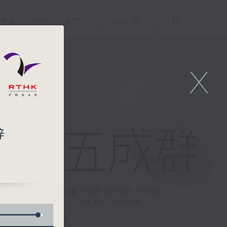
重溫
APPS
我們
ENG
/
簡
X
梓