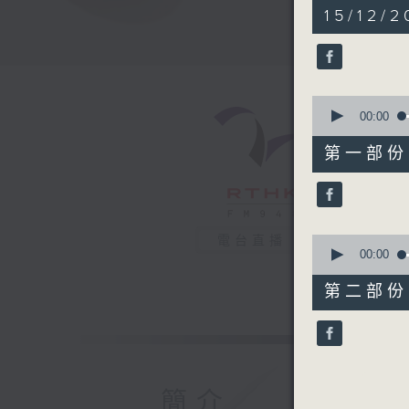
1
15/12/2
hour,
38
minutes,
45
seconds
90%
0
seconds
00:00
of
49
第一部份 P
minutes,
30
seconds
90%
0
電台直播
seconds
00:00
of
49
第二部份 P
minutes,
24
seconds
90%
簡介