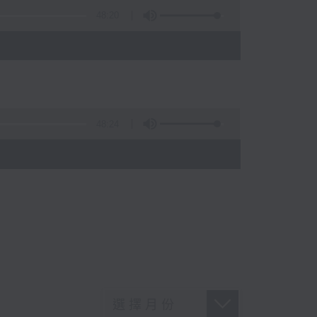
48:20
48:24
)