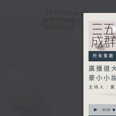
所有集數
廣播道大
豪小小
主持人：黃
0
seconds
00:00
of