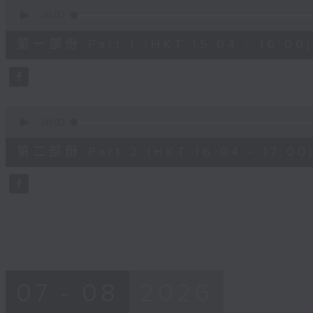
0
seconds
00:00
of
48
第一部份 Part 1 (HKT 15:04 - 16:00)
minutes,
20
seconds
Volume
90%
0
seconds
00:00
of
48
第二部份 Part 2 (HKT 16:04 - 17:00
minutes,
24
seconds
Volume
90%
07 - 08
2026