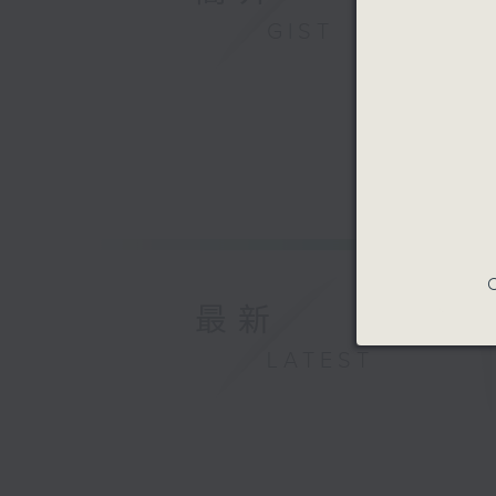
GIST
C
最新
LATEST