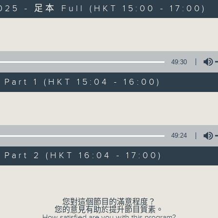
025 - 足本 Full (HKT 15:00 - 17:00)
Volume
49:30
art 1 (HKT 15:04 - 16:00)
三五成群
Volume
所有集數
49:24
您喜歡這個節目嗎?
art 2 (HKT 16:04 - 17:00)
Volume
主持人：黃天頤、方梓豪、阿攝
最飯氣攻心的時間，最渴望放工的時間，
您對這個節目的滿意程度？
您的意見有助於提升節目質素。
有天頤、梓豪、阿攝陪你快樂度過！
How satisfied are you with this program?