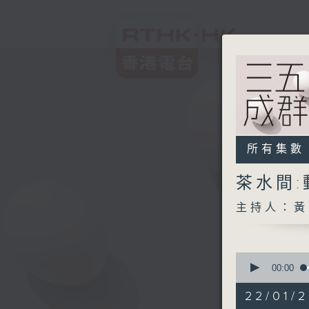
所有集數
茶水間:
主持人：黃
0
seconds
00:00
of
1
22/01/2
hour,