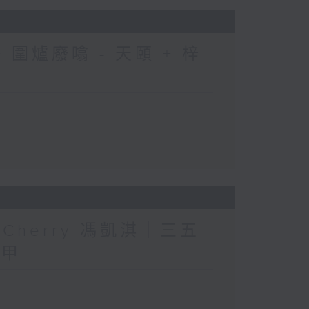
圍爐廢噏 - 天頤 + 梓
人」Cherry 馮凱淇｜三五
三甲