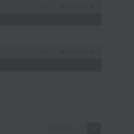
48:20
48:24
)