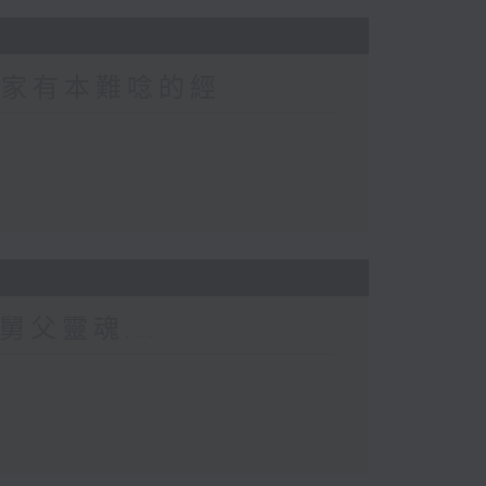
 家家有本難唸的經
舅父靈魂...