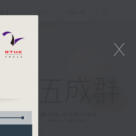
重溫
APPS
我們
ENG
/
簡
X