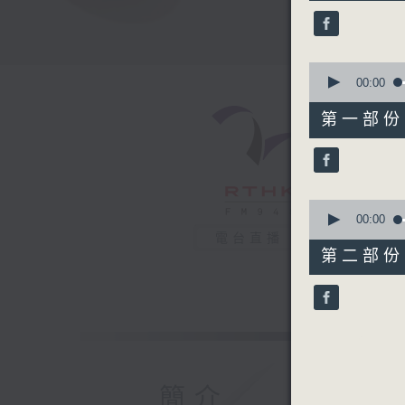
38
minutes,
56
seconds
90%
0
seconds
00:00
of
49
第一部份 P
minutes,
30
seconds
90%
0
seconds
00:00
of
電台直播
49
第二部份 P
minutes,
36
seconds
90%
簡介