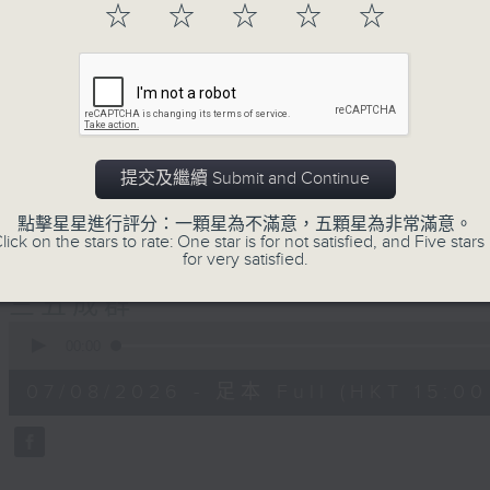
☆
☆
☆
☆
☆
正所謂 快樂不知時日過。
每日兩小時，
刺激遊戲，三位主持鬥到你死我活
熱門話題，等你講埋一份！
還有你最喜歡的靈異故事。
三五成群 個個好人 陪你等放工
提交及繼續 Submit and Continue
點擊星星進行評分：一顆星為不滿意，五顆星為非常滿意。
lick on the stars to rate: One star is for not satisfied, and Five stars 
07/08/2026
for very satisfied.
三五成群
0
seconds
00:00
of
1
07/08/2026 - 足本 Full (HKT 15:00 
hour,
36
minutes,
25
seconds
Volume
90%