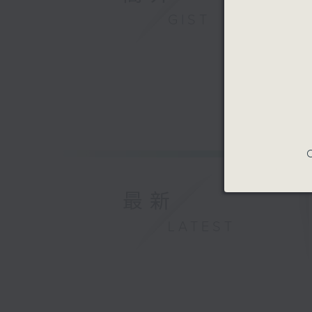
GIST
C
最新
LATEST