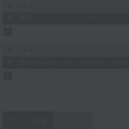
0
seconds
00:00
of
48
第一部份 Part 1 (HKT 15:04 - 16:00)
minutes,
20
seconds
Volume
90%
0
seconds
00:00
of
48
第二部份 Part 2 (HKT 16:04 - 17:00
minutes,
24
seconds
Volume
90%
07 - 08
2026