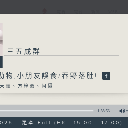
電視
電台
新聞
WEB+
三五成群
動物,小朋友誤食/吞野落肚!
天頤、方梓豪、阿攝
1:38:56
026 - 足本 Full (HKT 15:00 - 17:00)