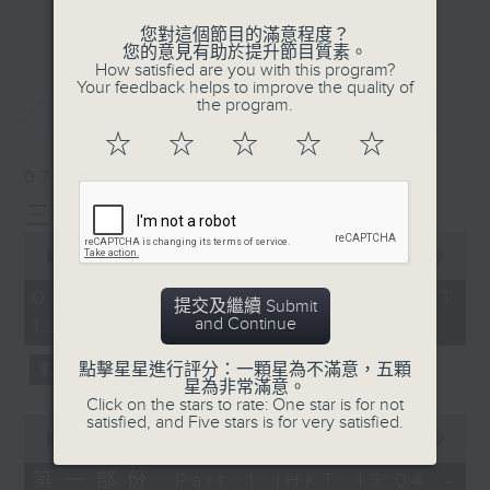
刺激遊戲，三位主持鬥到你死我活
更多...
您對這個節目的滿意程度？
熱門話題，等你講埋一份！
您的意見有助於提升節目質素。
How satisfied are you with this program?
還有你最喜歡的靈異故事。
Your feedback helps to improve the quality of
最新
LATEST
the program.
三五成群 個個好人 陪你等放工
☆
☆
☆
☆
☆
07/08/2026
三五成群
0
seconds
00:00
1:36:25
of
1
07/08/2026 - 足本 Full (HKT
提交及繼續 Submit
hour,
and Continue
15:00 - 17:00)
36
minutes,
25
點擊星星進行評分：一顆星為不滿意，五顆
seconds
星為非常滿意。
Click on the stars to rate: One star is for not
0
satisfied, and Five stars is for very satisfied.
seconds
00:00
48:20
of
48
第一部份 Part 1 (HKT 15:04 -