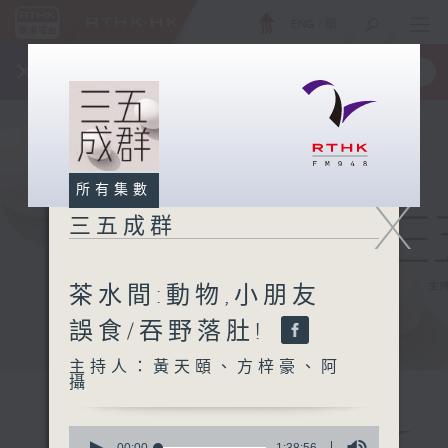
ENG
/
簡
×
全新 RTHK On The Go
取得
一手掌握 RTHK 電台、電視節目
所有集數
X
三五成群
茶水間:動物,小朋友
誤食/吞野落肚!
主持人：黃天頤、方梓豪、阿
攝
0
00:00
1:38:56