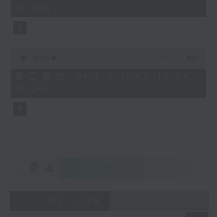
minutes,
16:00)
20
seconds
0
seconds
00:00
48:24
of
48
第二部份 Part 2 (HKT 16:04 -
minutes,
17:00)
24
seconds
重溫
CATCHUP
07 - 08
2026