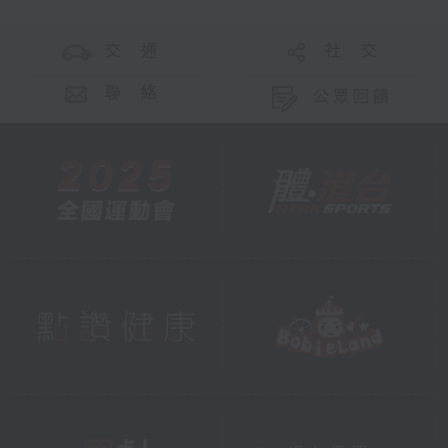
交 通
社 交
聯 絡
公眾回饋