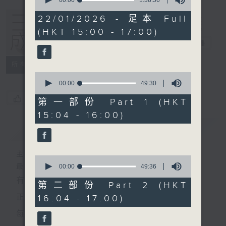
seconds
of
1
22/01/2026 - 足本 Full
hour,
(HKT 15:00 - 17:00)
38
minutes,
三五成群
電台直播
56
seconds
所有集數
0
seconds
00:00
49:30
of
您喜歡這個節目嗎?
49
第一部份 Part 1 (HKT
minutes,
15:04 - 16:00)
30
seconds
簡介
GIST
主持人：黃天頤、方梓豪、阿攝
0
最飯氣攻心的時間，最渴望放工的時間，
seconds
00:00
49:36
of
有天頤、梓豪、阿攝陪你快樂度過！
49
第二部份 Part 2 (HKT
minutes,
正所謂 快樂不知時日過。
16:04 - 17:00)
36
seconds
每日兩小時，