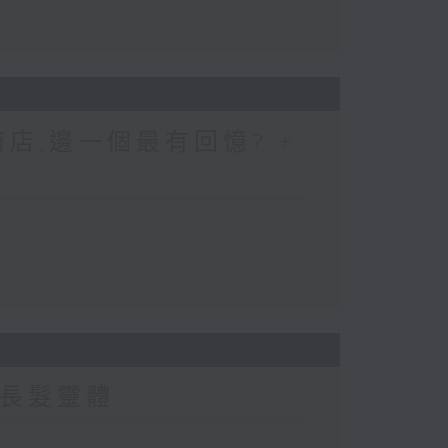
店,邊一個最有回憶? +
長髮靈體...