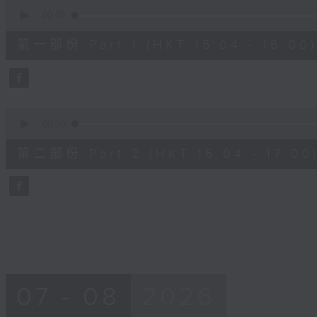
0
seconds
00:00
of
49
第一部份 Part 1 (HKT 15:04 - 16:00)
minutes,
40
seconds
Volume
90%
0
seconds
00:00
of
48
第二部份 Part 2 (HKT 16:04 - 17:00
minutes,
58
seconds
Volume
90%
07 - 08
2026