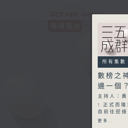
所有集數
數榜之
邊一個
主持人：黃
1.正式而
自前往迎接
展現優雅嘅
更多...
或相紙記錄