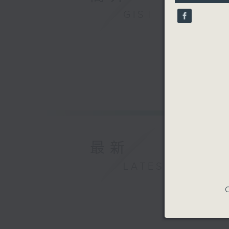
32
seconds
GIST
90%
最新
LATEST
C