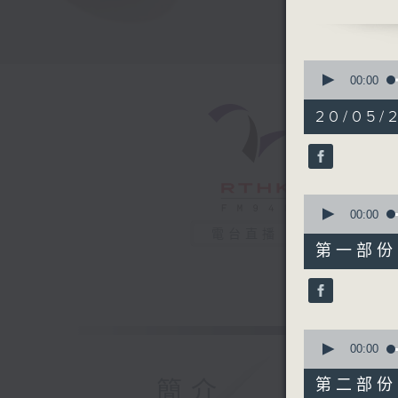
制嘅告別
0
seconds
00:00
of
1
20/05/2
hour,
39
minutes,
2
seconds
90%
0
seconds
00:00
of
電台直播
49
第一部份 P
minutes,
40
seconds
90%
0
seconds
00:00
of
49
第二部份 P
簡介
minutes,