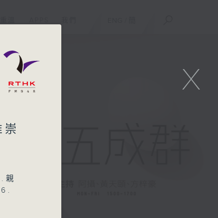
重溫
APPS
我們
ENG
/
簡
X
推崇
.親
6.
底片
與克