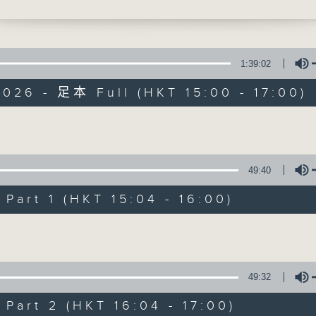
1:39:02
026 - 足本 Full (HKT 15:00 - 17:00)
三五成群
Volume
49:40
所有集數
art 1 (HKT 15:04 - 16:00)
您喜歡這個節目嗎?
Volume
主持人：黃天頤、方梓豪、阿攝
49:32
最飯氣攻心的時間，最渴望放工的時間，
art 2 (HKT 16:04 - 17:00)
有天頤、梓豪、阿攝陪你快樂度過！