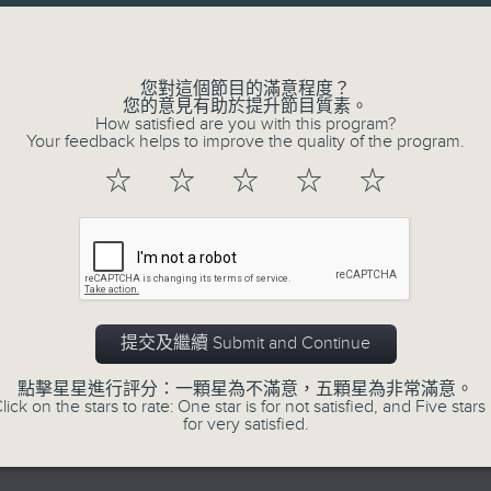
正所謂 快樂不知時日過。
Volume
每日兩小時，
刺激遊戲，三位主持鬥到你死我活
您對這個節目的滿意程度？
您的意見有助於提升節目質素。
熱門話題，等你講埋一份！
How satisfied are you with this program?
還有你最喜歡的靈異故事。
Your feedback helps to improve the quality of the program.
三五成群 個個好人 陪你等放工
☆
☆
☆
☆
☆
06/08/2026
茶水間:最差嘅搬屋經歷! 搬屋公司
0
提交及繼續 Submit and Continue
seconds
00:00
of
1
點擊星星進行評分：一顆星為不滿意，五顆星為非常滿意。
06/08/2026 - 足本 Full (HKT 15:00 
hour,
lick on the stars to rate: One star is for not satisfied, and Five stars 
38
for very satisfied.
minutes,
28
seconds
Volume
90%