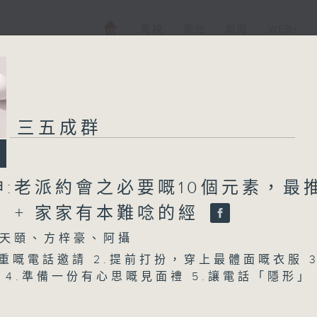
電視
電台
新聞
WEB+
三五成群
神:老派約會之必要嘅10個元素，最
？ + 家家有本難唸的經
天頤、方梓豪、阿攝
隆重嘅電話邀請 2.提前打扮，穿上最體面嘅衣服 3
 4.準備一份有心思嘅見面禮 5.讓電話「隱形」 
紳士風度與禮儀 7.漫無目的嘅散步與聊天 8.用
瞬間 9.經典嘅「帳單舞」與大方答謝 10.留白