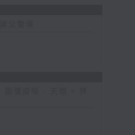
舅父靈魂...
圍爐廢噏 - 天頤 + 梓