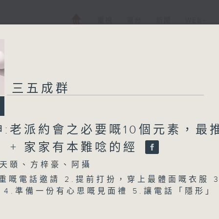
電視
電台
新聞
WEB+
三五成群
神:老派約會之必要嘅10個元素，最
？ + 家家有本難唸的經
天頤、方梓豪、阿攝
隆重嘅電話邀請 2.提前打扮，穿上最體面嘅衣服 3
 4.準備一份有心思嘅見面禮 5.讓電話「隱形」 
紳士風度與禮儀 7.漫無目的嘅散步與聊天 8.用
瞬間 9.經典嘅「帳單舞」與大方答謝 10.留白