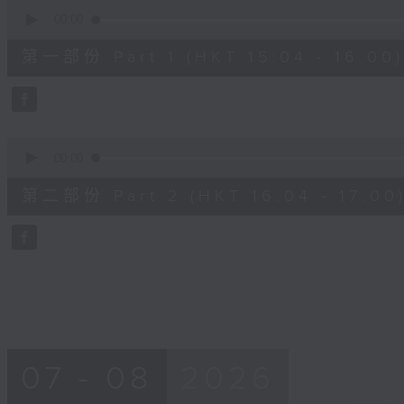
0
seconds
00:00
of
49
第一部份 Part 1 (HKT 15:04 - 16:00)
minutes,
40
seconds
Volume
90%
0
seconds
00:00
of
48
第二部份 Part 2 (HKT 16:04 - 17:00
minutes,
58
seconds
Volume
90%
07 - 08
2026