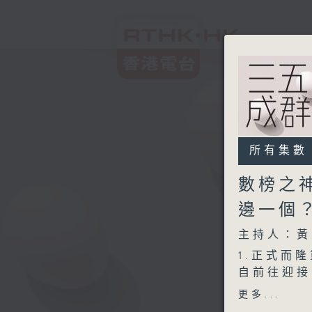
所有集數
數榜之
邊一個
主持人：黃
1.正式而
自前往迎接
展現優雅嘅
更多...
或相紙記錄