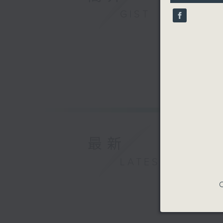
32
seconds
GIST
90%
最新
LATEST
C