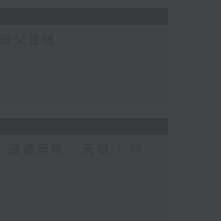
舅父靈魂...
圍爐廢噏 - 天頤 + 梓