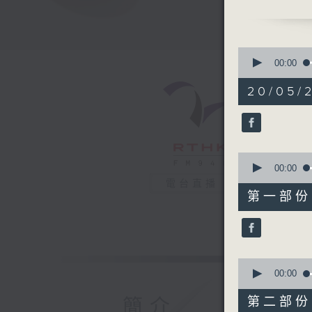
制嘅告別
0
seconds
00:00
of
1
20/05/2
hour,
39
minutes,
2
seconds
90%
0
seconds
00:00
of
電台直播
49
第一部份 P
minutes,
40
seconds
90%
0
seconds
00:00
of
49
第二部份 P
簡介
minutes,