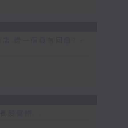
店,邊一個最有回憶? +
長髮靈體...