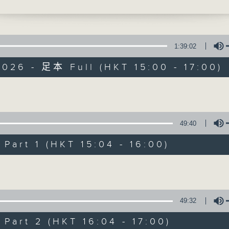
1:39:02
026 - 足本 Full (HKT 15:00 - 17:00)
三五成群
Volume
49:40
所有集數
art 1 (HKT 15:04 - 16:00)
您喜歡這個節目嗎?
Volume
主持人：黃天頤、方梓豪、阿攝
49:32
最飯氣攻心的時間，最渴望放工的時間，
art 2 (HKT 16:04 - 17:00)
有天頤、梓豪、阿攝陪你快樂度過！