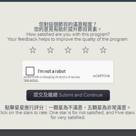
正所謂 快樂不知時日過。
Volume
每日兩小時，
刺激遊戲，三位主持鬥到你死我活
您對這個節目的滿意程度？
您的意見有助於提升節目質素。
熱門話題，等你講埋一份！
How satisfied are you with this program?
還有你最喜歡的靈異故事。
Your feedback helps to improve the quality of the program.
三五成群 個個好人 陪你等放工
☆
☆
☆
☆
☆
06/08/2026
茶水間:最差嘅搬屋經歷! 搬屋公司
0
提交及繼續 Submit and Continue
seconds
00:00
of
1
點擊星星進行評分：一顆星為不滿意，五顆星為非常滿意。
06/08/2026 - 足本 Full (HKT 15:00 
hour,
lick on the stars to rate: One star is for not satisfied, and Five stars 
38
for very satisfied.
minutes,
28
seconds
Volume
90%