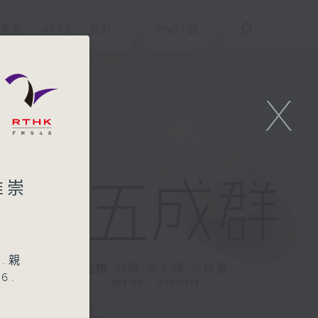
重溫
APPS
我們
ENG
/
簡
X
推崇
.親
6.
底片
與克