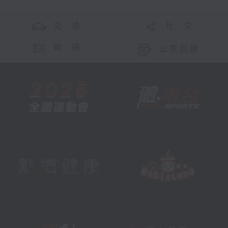
交 通
社 交
聯 絡
公眾回饋