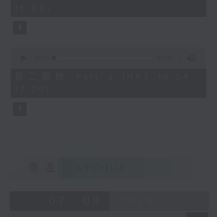
minutes,
16:00)
20
seconds
0
seconds
00:00
48:24
of
48
第二部份 Part 2 (HKT 16:04 -
minutes,
17:00)
24
seconds
重溫
CATCHUP
07 - 08
2026