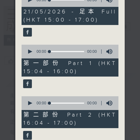
seconds
of
0
21/05/2026 - 足本 Full
seconds
(HKT 15:00 - 17:00)
三五成群
電台直播
所有集數
0
seconds
00:00
00:00
of
您喜歡這個節目嗎?
0
第一部份 Part 1 (HKT
seconds
15:04 - 16:00)
簡介
GIST
主持人：黃天頤、方梓豪、阿攝
0
最飯氣攻心的時間，最渴望放工的時間，
seconds
00:00
00:00
of
有天頤、梓豪、阿攝陪你快樂度過！
0
第二部份 Part 2 (HKT
seconds
正所謂 快樂不知時日過。
16:04 - 17:00)
每日兩小時，