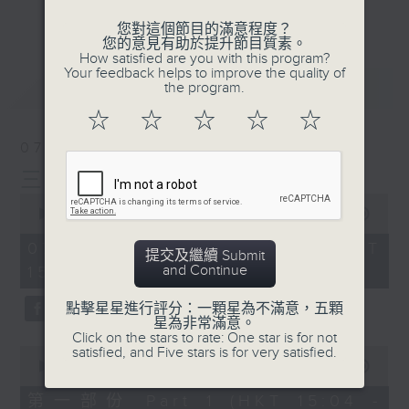
刺激遊戲，三位主持鬥到你死我活
更多...
您對這個節目的滿意程度？
熱門話題，等你講埋一份！
您的意見有助於提升節目質素。
How satisfied are you with this program?
還有你最喜歡的靈異故事。
Your feedback helps to improve the quality of
最新
LATEST
the program.
三五成群 個個好人 陪你等放工
☆
☆
☆
☆
☆
07/08/2026
三五成群
0
seconds
00:00
1:36:25
of
1
07/08/2026 - 足本 Full (HKT
提交及繼續 Submit
hour,
and Continue
15:00 - 17:00)
36
minutes,
25
點擊星星進行評分：一顆星為不滿意，五顆
seconds
星為非常滿意。
Click on the stars to rate: One star is for not
0
satisfied, and Five stars is for very satisfied.
seconds
00:00
48:20
of
48
第一部份 Part 1 (HKT 15:04 -