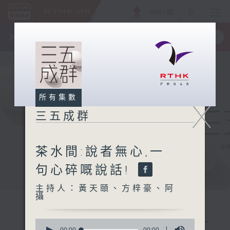
ENG
/
簡
×
全新 RTHK On The Go
取得
一手掌握 RTHK 電台、電視節目
所有集數
X
三五成群
茶水間:說者無心,一
句心碎嘅說話!
主持人：黃天頤、方梓豪、阿
攝
0
00:00
00:00