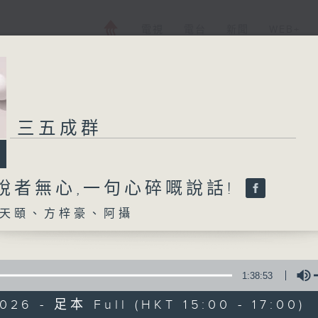
電視
電台
新聞
WEB+
三五成群
說者無心,一句心碎嘅說話!
天頤、方梓豪、阿攝
1:38:53
026 - 足本 Full (HKT 15:00 - 17:00)