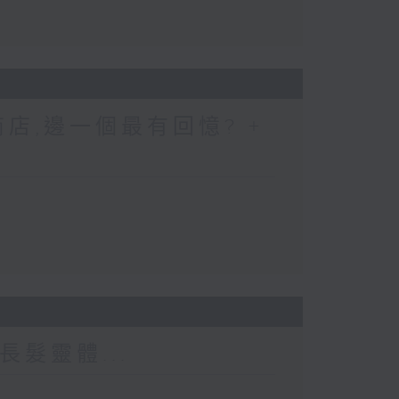
店,邊一個最有回憶? +
長髮靈體...