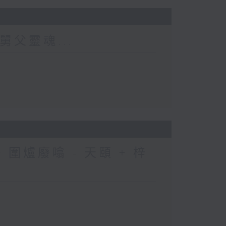
舅父靈魂...
圍爐廢噏 - 天頤 + 梓