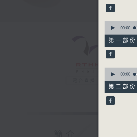
38
minutes,
53
seconds
90%
0
seconds
00:00
of
49
第一部份 P
minutes,
0
seconds
90%
0
seconds
00:00
of
電台直播
50
第二部份 P
minutes,
2
seconds
90%
簡介