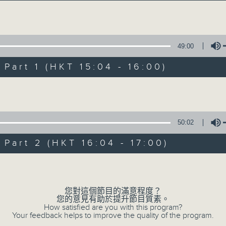
Volume
49:00
art 1 (HKT 15:04 - 16:00)
Volume
三五成群
所有集數
50:02
art 2 (HKT 16:04 - 17:00)
您喜歡這個節目嗎?
Volume
您對這個節目的滿意程度？
主持人：黃天頤、方梓豪、阿攝
您的意見有助於提升節目質素。
最飯氣攻心的時間，最渴望放工的時間，
How satisfied are you with this program?
Your feedback helps to improve the quality of the program.
有天頤、梓豪、阿攝陪你快樂度過！