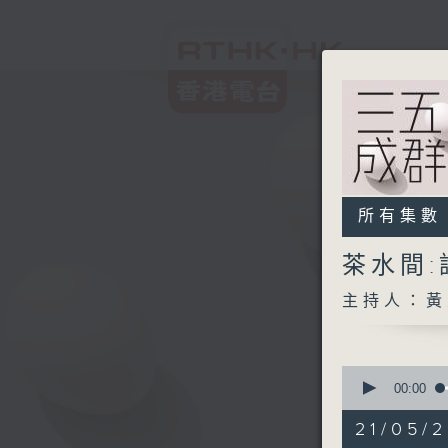
所有集數
茶水間:
主持人：黃
0
seconds
00:00
of
1
21/05/2
hour,