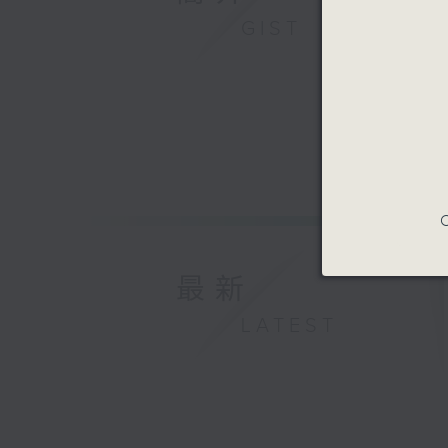
GIST
C
最新
LATEST