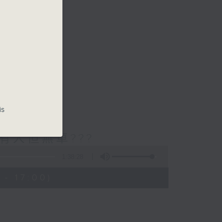
is
有人但無車???
1:38:28
- 17:00)