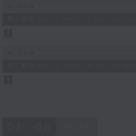
0
seconds
00:00
of
49
第一部份 Part 1 (HKT 15:04 - 16:00)
minutes,
40
seconds
Volume
90%
0
seconds
00:00
of
48
第二部份 Part 2 (HKT 16:04 - 17:00
minutes,
58
seconds
Volume
90%
07 - 08
2026