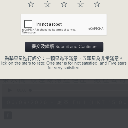
☆
☆
☆
☆
☆
正所謂 快樂不知時日過。
每日兩小時，
刺激遊戲，三位主持鬥到你死我活
熱門話題，等你講埋一份！
還有你最喜歡的靈異故事。
三五成群 個個好人 陪你等放工
提交及繼續 Submit and Continue
點擊星星進行評分：一顆星為不滿意，五顆星為非常滿意。
lick on the stars to rate: One star is for not satisfied, and Five stars 
06/08/2026
for very satisfied.
茶水間:最差嘅搬屋經歷! 搬屋公司
0
seconds
00:00
of
1
06/08/2026 - 足本 Full (HKT 15:00 
hour,
38
minutes,
28
seconds
Volume
90%