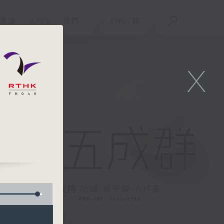
重溫
APPS
我們
ENG
/
簡
X