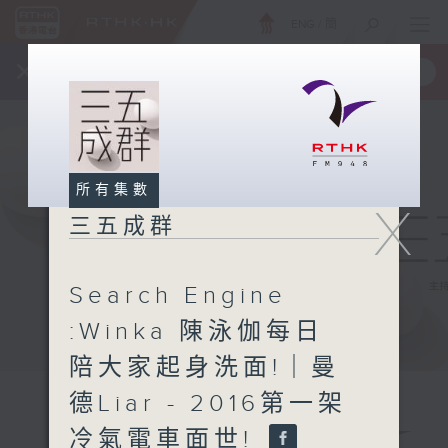
ENG
/
簡
×
全新 RTHK On The Go
取得
一手掌握 RTHK 電台、電視節目
所有集數
X
三五成群
Search Engine
:Winka 陳泳伽每日
陪大家起身洗面!｜曼
德Liar - 2016第一架
冷氣電車面世!