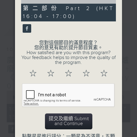
of
刺激遊戲，三位主持鬥到你死我活
更多...
49
第二部份 Part 2 (HKT
minutes,
熱門話題，等你講埋一份！
16:04 - 17:00)
18
seconds
還有你最喜歡的靈異故事。
最新
LATEST
三五成群 個個好人 陪你等放工
您對這個節目的滿意程度？
您的意見有助於提升節目質素。
10/08/2026
How satisfied are you with this program?
Your feedback helps to improve the quality of
廣播道大王:鎖的演變史+ 圍爐
the program.
廢噏 - 天頤 + 梓豪小小說 +
☆
☆
☆
☆
☆
《西西柯弗斯》余常滿篇 Day
0
0
seconds
00:00
1:51:59
of
1
10/08/2026 - 足本 Full (HKT
hour,
15:04 - 17:00)
51
提交及繼續 Submit
minutes,
and Continue
59
seconds
點擊星星進行評分：一顆星為不滿意，五顆