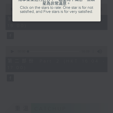
星為非常滿意。
0
Click on the stars to rate: One star is for not
seconds
00:00
56:10
satisfied, and Five stars is for very satisfied.
of
56
第一部份 Part 1 (HKT 15:04 -
minutes,
16:00)
10
seconds
0
seconds
00:00
56:09
of
56
第二部份 Part 2 (HKT 16:04 -
minutes,
17:00)
9
seconds
重溫
CATCHUP