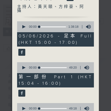
主持人：黃天頤、方梓豪、阿
攝
三五成群
電台直播
0
seconds
00:00
1:38:18
of
所有集數
1
05/06/2026 - 足本 Full
hour,
(HKT 15:00 - 17:00)
38
minutes,
您喜歡這個節目嗎?
18
seconds
簡介
GIST
0
seconds
00:00
49:20
of
49
主持人：黃天頤、方梓豪、阿攝
第一部份 Part 1 (HKT
minutes,
最飯氣攻心的時間，最渴望放工的時間，
15:04 - 16:00)
20
seconds
有天頤、梓豪、阿攝陪你快樂度過！
正所謂 快樂不知時日過。
0
每日兩小時，
seconds
00:00
49:18