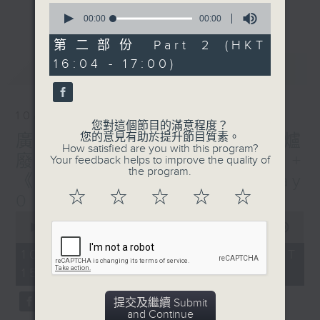
刺激遊戲，三位主持鬥到你死我活
0
更多...
seconds
00:00
00:00
熱門話題，等你講埋一份！
of
0
第二部份 Part 2 (HKT
還有你最喜歡的靈異故事。
seconds
16:04 - 17:00)
最新
LATEST
三五成群 個個好人 陪你等放工
10/08/2026
您對這個節目的滿意程度？
您的意見有助於提升節目質素。
廣播道大王:鎖的演變史+ 圍爐
How satisfied are you with this program?
廢噏 - 天頤 + 梓豪小小說 +
Your feedback helps to improve the quality of
the program.
《西西柯弗斯》余常滿篇 Day
☆
☆
☆
☆
☆
0
0
seconds
00:00
00:00
of
0
10/08/2026 - 足本 Full (HKT
seconds
15:04 - 17:00)
提交及繼續 Submit
and Continue