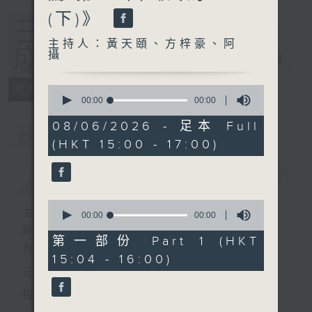
(下)》
主持人：黃天頤、方梓豪、阿
攝
三五成群
電台直播
0
所有集數
seconds
00:00
00:00
of
0
08/06/2026 - 足本 Full
seconds
您喜歡這個節目嗎?
(HKT 15:00 - 17:00)
簡介
GIST
0
主持人：黃天頤、方梓豪、阿攝
seconds
00:00
00:00
of
最飯氣攻心的時間，最渴望放工的時間，
0
第一部份 Part 1 (HKT
有天頤、梓豪、阿攝陪你快樂度過！
seconds
15:04 - 16:00)
正所謂 快樂不知時日過。
每日兩小時，