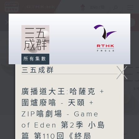
ENG
/
簡
×
全新 RTHK On The Go
取得
一手掌握 RTHK 電台、電視節目
所有集數
X
三五成群
廣播道大王:哈薩克 +
圍爐廢噏 - 天頤 +
ZIP噏劇場 - Game
of Eden 第2季 小島
篇 第110回《終局