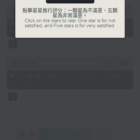
0
點擊星星進行評分：一顆星為不滿意，五顆
seconds
00:00
00:00
星為非常滿意。
of
Click on the stars to rate: One star is for not
0
第一部份 Part 1 (HKT 15:04 -
satisfied, and Five stars is for very satisfied.
seconds
16:00)
0
seconds
00:00
00:00
of
0
第二部份 Part 2 (HKT 16:04 -
seconds
17:00)
重溫
CATCHUP