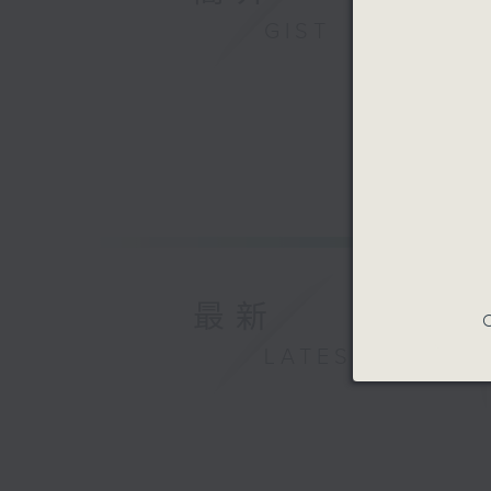
GIST
最新
C
LATEST