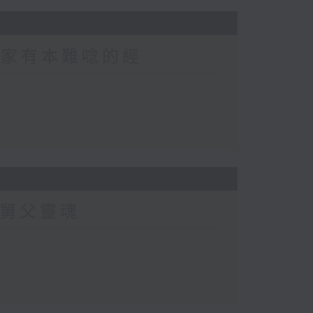
 家家有本難唸的經
舅父靈魂...