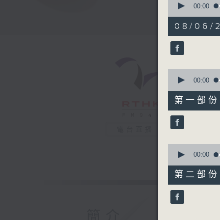
seconds
00:00
of
1
08/06/2
hour,
38
minutes,
26
seconds
90%
0
seconds
00:00
of
49
第一部份 P
minutes,
50
seconds
90%
電台直播
0
seconds
00:00
of
48
第二部份 P
minutes,
46
seconds
90%
簡介