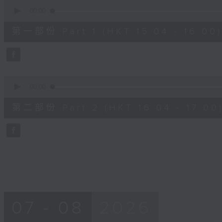
0
seconds
00:00
of
48
第一部份 Part 1 (HKT 15:04 - 16:00)
minutes,
20
seconds
Volume
90%
0
seconds
00:00
of
48
第二部份 Part 2 (HKT 16:04 - 17:00
minutes,
24
seconds
Volume
90%
07 - 08
2026