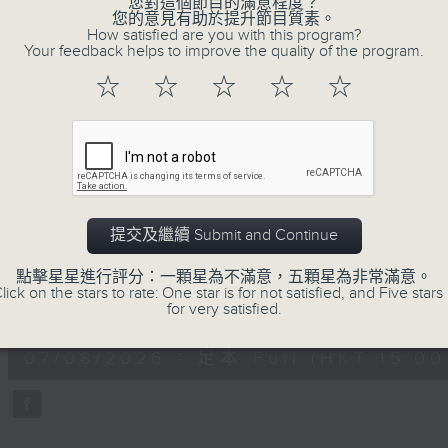
您對這個節目的滿意程度？
正所謂 快樂不知時日過。
您的意見有助於提升節目質素。
How satisfied are you with this program?
每日兩小時，
Your feedback helps to improve the quality of the program.
刺激遊戲，三位主持鬥到你死我活
☆
☆
☆
☆
☆
熱門話題，等你講埋一份！
還有你最喜歡的靈異故事。
三五成群 個個好人 陪你等放工
07/08/2026
提交及繼續 Submit and Continue
三五成群
點擊星星進行評分：一顆星為不滿意，五顆星為非常滿意。
lick on the stars to rate: One star is for not satisfied, and Five stars 
0
for very satisfied.
seconds
00:00
of
1
07/08/2026 - 足本 Full (HKT 15:00 
hour,
36
minutes,
25
seconds
Volume
90%