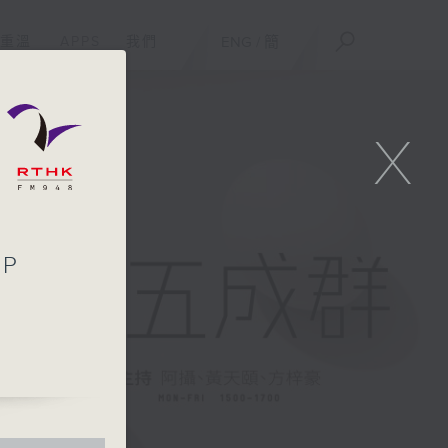
重溫
APPS
我們
ENG
/
簡
X
IP
第