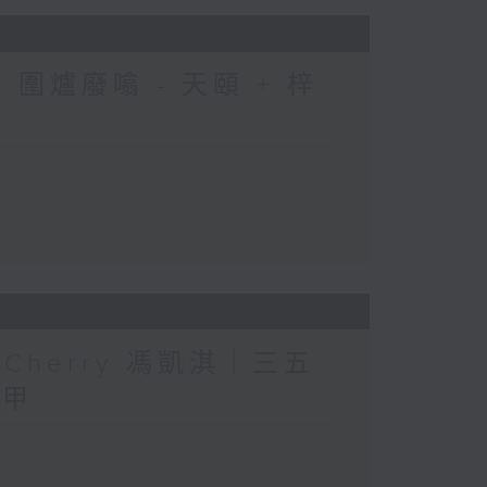
圍爐廢噏 - 天頤 + 梓
人」Cherry 馮凱淇｜三五
三甲