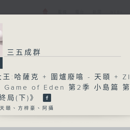
電視
電台
新聞
WEB+
三五成群
王:哈薩克 + 圍爐廢噏 - 天頤 + Z
 Game of Eden 第2季 小島篇 
《終局(下)》
天頤、方梓豪、阿攝