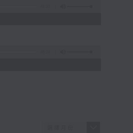
48:20
48:24
)