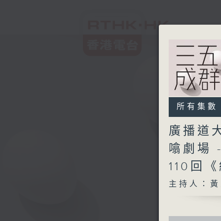
所有集數
廣播道大
噏劇場 -
110回
主持人：黃
0