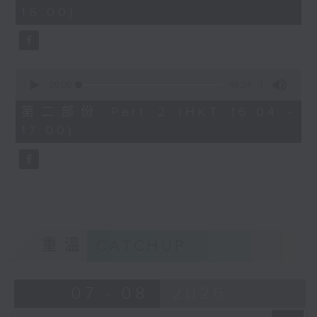
minutes,
16:00)
20
seconds
0
seconds
00:00
48:24
of
48
第二部份 Part 2 (HKT 16:04 -
minutes,
17:00)
24
seconds
重溫
CATCHUP
07 - 08
2026