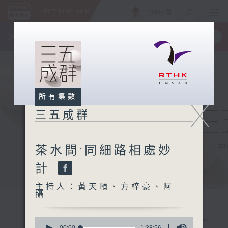
ENG
/
簡
×
全新 RTHK On The Go
取得
一手掌握 RTHK 電台、電視節目
所有集數
X
三五成群
茶水間:同細路相處妙
計
主持人：黃天頤、方梓豪、阿
攝
0
00:00
1:38:56