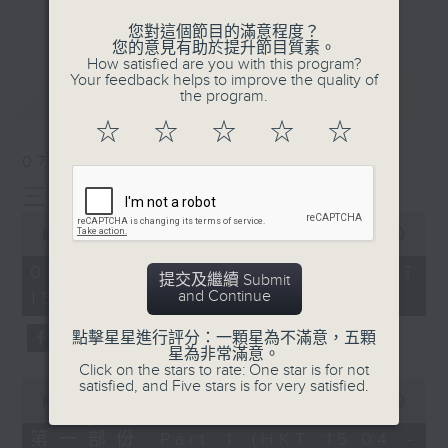
刺激遊戲，三位主持鬥到你死我活
更多...
您對這個節目的滿意程度？
熱門話題，等你講埋一份！
您的意見有助於提升節目質素。
How satisfied are you with this program?
還有你最喜歡的靈異故事。
Your feedback helps to improve the quality of
最新
LATEST
the program.
三五成群 個個好人 陪你等放工
☆
☆
☆
☆
☆
07/08/2026
三五成群
0
seconds
00:00
1:36:25
of
1
07/08/2026 - 足本 Full (HKT
提交及繼續 Submit
hour,
and Continue
15:00 - 17:00)
36
minutes,
25
點擊星星進行評分：一顆星為不滿意，五顆
seconds
星為非常滿意。
Click on the stars to rate: One star is for not
0
satisfied, and Five stars is for very satisfied.
seconds
00:00
48:20
of
48
第一部份 Part 1 (HKT 15:04 -