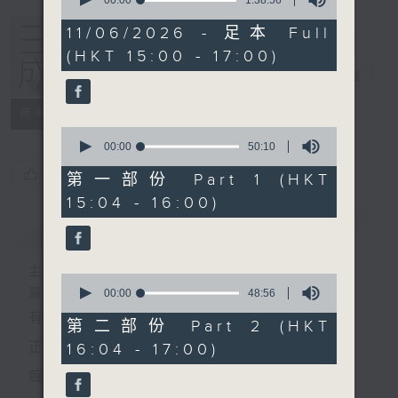
seconds
of
1
11/06/2026 - 足本 Full
hour,
(HKT 15:00 - 17:00)
38
minutes,
三五成群
電台直播
56
seconds
所有集數
0
seconds
00:00
50:10
of
您喜歡這個節目嗎?
50
第一部份 Part 1 (HKT
minutes,
15:04 - 16:00)
10
seconds
簡介
GIST
主持人：黃天頤、方梓豪、阿攝
0
最飯氣攻心的時間，最渴望放工的時間，
seconds
00:00
48:56
of
有天頤、梓豪、阿攝陪你快樂度過！
48
第二部份 Part 2 (HKT
minutes,
正所謂 快樂不知時日過。
16:04 - 17:00)
56
seconds
每日兩小時，