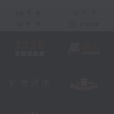
交 通
社 交
聯 絡
公眾回饋