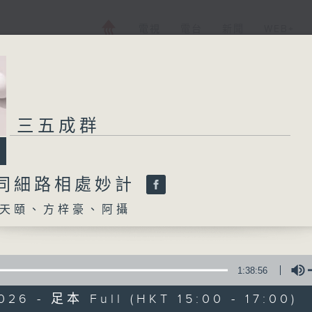
電視
電台
新聞
WEB+
三五成群
:同細路相處妙計
天頤、方梓豪、阿攝
1:38:56
026 - 足本 Full (HKT 15:00 - 17:00)