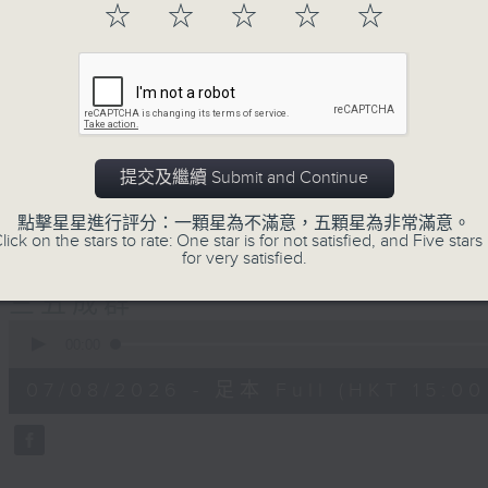
☆
☆
☆
☆
☆
正所謂 快樂不知時日過。
每日兩小時，
刺激遊戲，三位主持鬥到你死我活
熱門話題，等你講埋一份！
還有你最喜歡的靈異故事。
三五成群 個個好人 陪你等放工
提交及繼續 Submit and Continue
點擊星星進行評分：一顆星為不滿意，五顆星為非常滿意。
lick on the stars to rate: One star is for not satisfied, and Five stars 
07/08/2026
for very satisfied.
三五成群
0
seconds
00:00
of
1
07/08/2026 - 足本 Full (HKT 15:00 
hour,
36
minutes,
25
seconds
Volume
90%