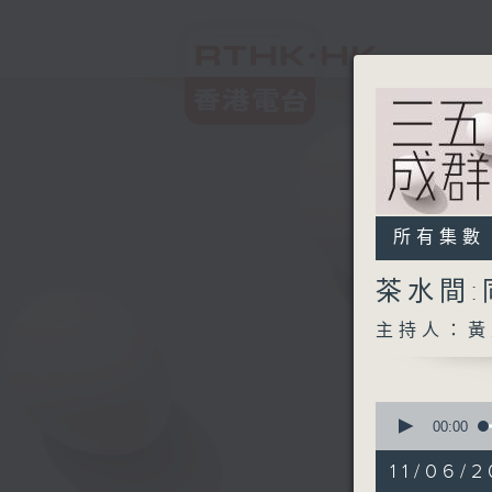
所有集數
茶水間
主持人：黃
0
seconds
00:00
of
1
11/06/2
hour,