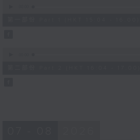
0
seconds
00:00
of
48
第一部份 Part 1 (HKT 15:04 - 16:00)
minutes,
20
seconds
Volume
90%
0
seconds
00:00
of
48
第二部份 Part 2 (HKT 16:04 - 17:00
minutes,
24
seconds
Volume
90%
07 - 08
2026