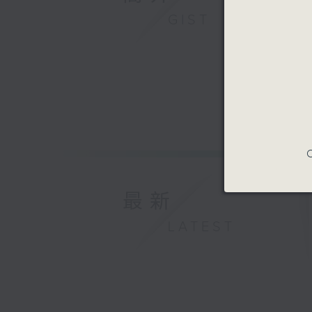
GIST
C
最新
LATEST