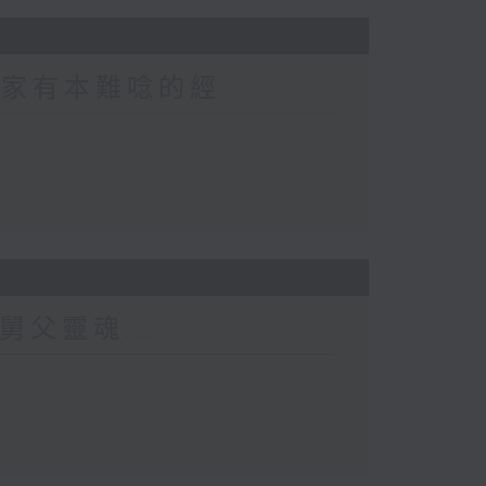
 家家有本難唸的經
舅父靈魂...