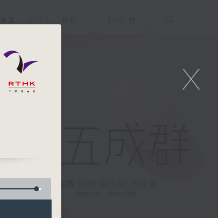
重溫
APPS
我們
ENG
/
簡
X