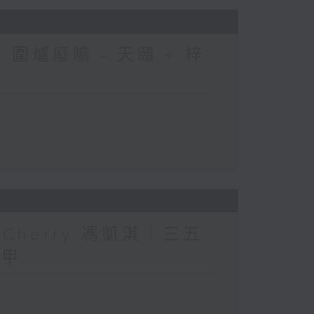
圍爐廢噏 - 天頤 + 梓
人」Cherry 馮凱淇｜三五
三甲