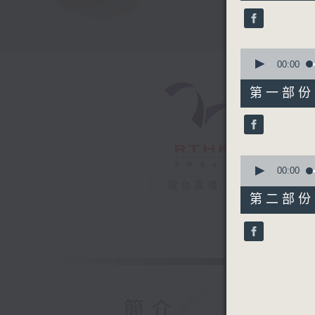
38
minutes,
56
seconds
90%
0
seconds
00:00
of
50
第一部份 P
minutes,
10
seconds
90%
0
seconds
00:00
of
電台直播
48
第二部份 P
minutes,
56
seconds
90%
簡介