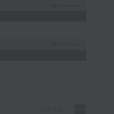
48:20
48:24
)